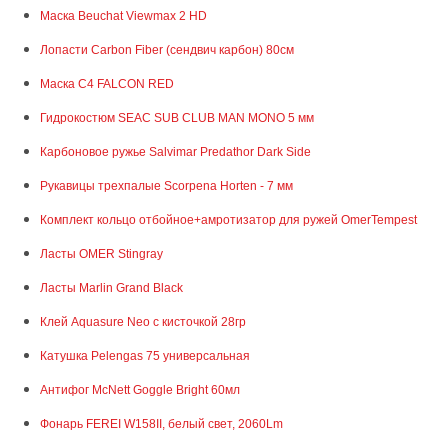
Маска Beuchat Viewmax 2 HD
Лопасти Carbon Fiber (сендвич карбон) 80см
Маска C4 FALCON RED
Гидрокостюм SEAC SUB CLUB MAN MONO 5 мм
Карбоновое ружье Salvimar Predathor Dark Side
Рукавицы трехпалые Scorpena Horten - 7 мм
Комплект кольцо отбойное+амротизатор для ружей OmerTempest
Ласты OMER Stingray
Ласты Marlin Grand Black
Клей Aquasure Neo с кисточкой 28гр
Катушка Pelengas 75 универсальная
Антифог McNett Goggle Bright 60мл
Фонарь FEREI W158II, белый свет, 2060Lm