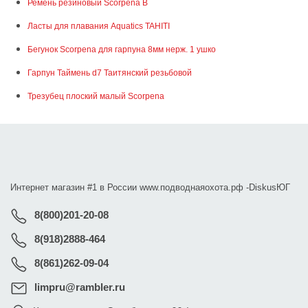
Ремень резиновый Scorpena B
Ласты для плавания Aquatics TAHITI
Бегунок Scorpena для гарпуна 8мм нерж. 1 ушко
Гарпун Таймень d7 Таитянский резьбовой
Трезубец плоский малый Scorpena
Интернет магазин #1 в России www.подводнаяохота.рф -
DiskusЮГ
8(800)201-20-08
8(918)2888-464
8(861)262-09-04
limpru@rambler.ru