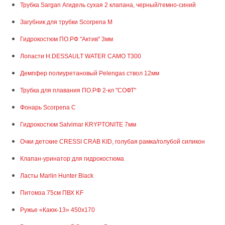
Трубка Sargan Агидель cухая 2 клапана, черный/темно-синий
Загубник для трубки Scorpena M
Гидрокостюм ПО.РФ "Актив" 3мм
Лопасти H.DESSAULT WATER CAMO T300
Демпфер полиуретановый Pelengas ствол 12мм
Трубка для плавания ПО.РФ 2-кл "СОФТ"
Фонарь Scorpena C
Гидрокостюм Salvimar KRYPTONITE 7мм
Очки детские CRESSI CRAB KID, голубая рамка/голубой силикон
Клапан-уринатор для гидрокостюма
Ласты Marlin Hunter Black
Питомза 75см ПВХ KF
Ружье «Каюк-13» 450х170