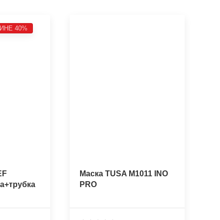
ИНЕ 40%
EF
Маска TUSA M1011 INO
а+трубка
PRO