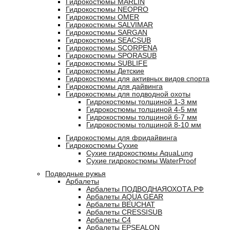
Гидрокостюмы MARLIN
Гидрокостюмы NEOPRO
Гидрокостюмы OMER
Гидрокостюмы SALVIMAR
Гидрокостюмы SARGAN
Гидрокостюмы SEACSUB
Гидрокостюмы SCORPENA
Гидрокостюмы SPORASUB
Гидрокостюмы SUBLIFE
Гидрокостюмы Детские
Гидрокостюмы для активных видов спорта
Гидрокостюмы для дайвинга
Гидрокостюмы для подводной охоты
Гидрокостюмы толщиной 1-3 мм
Гидрокостюмы толщиной 4-5 мм
Гидрокостюмы толщиной 6-7 мм
Гидрокостюмы толщиной 8-10 мм
Гидрокостюмы для фридайвинга
Гидрокостюмы Сухие
Сухие гидрокостюмы AquaLung
Сухие гидрокостюмы WaterProof
Подводные ружья
Арбалеты
Арбалеты ПОДВОДНАЯОХОТА.РФ
Арбалеты AQUA GEAR
Арбалеты BEUCHAT
Арбалеты CRESSISUB
Арбалеты C4
Арбалеты EPSEALON