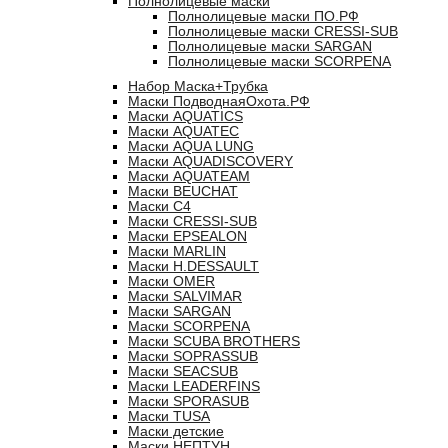
Полнолицевые маски
Полнолицевые маски ПО.РФ
Полнолицевые маски CRESSI-SUB
Полнолицевые маски SARGAN
Полнолицевые маски SCORPENA
Набор Маска+Трубка
Маски ПодводнаяОхота.РФ
Маски AQUATICS
Маски AQUATEC
Маски AQUA LUNG
Маски AQUADISCOVERY
Маски AQUATEAM
Маски BEUCHAT
Маски C4
Маски CRESSI-SUB
Маски EPSEALON
Маски MARLIN
Маски H.DESSAULT
Маски OMER
Маски SALVIMAR
Маски SARGAN
Маски SCORPENA
Маски SCUBA BROTHERS
Маски SOPRASSUB
Маски SEACSUB
Маски LEADERFINS
Маски SPORASUB
Маски TUSA
Маски детские
Маски НЕПТУН