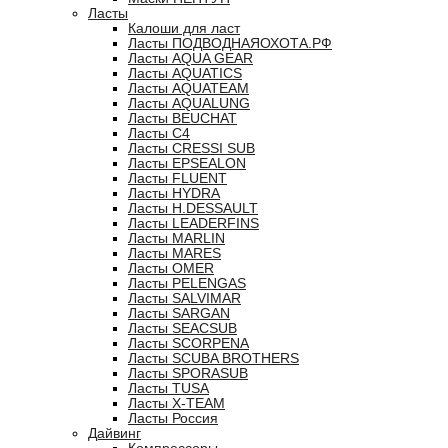
Ласты
Калоши для ласт
Ласты ПОДВОДНАЯОХОТА.РФ
Ласты AQUA GEAR
Ласты AQUATICS
Ласты AQUATEAM
Ласты AQUALUNG
Ласты BEUCHAT
Ласты C4
Ласты CRESSI SUB
Ласты EPSEALON
Ласты FLUENT
Ласты HYDRA
Ласты H.DESSAULT
Ласты LEADERFINS
Ласты MARLIN
Ласты MARES
Ласты OMER
Ласты PELENGAS
Ласты SALVIMAR
Ласты SARGAN
Ласты SEACSUB
Ласты SCORPENA
Ласты SCUBA BROTHERS
Ласты SPORASUB
Ласты TUSA
Ласты X-TEAM
Ласты Россия
Дайвинг