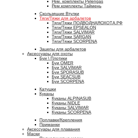
Рем. комплекты Pelengas
Рем.комплекты Таймень
Скользящие Втулки
Тяги/Тяжи для арбалетов
Тяги/Тяжи ПОДВОДНАЯОХОТА.РФ
Тяги/Тяжи EPSEALON
Тяги/Тяжи SALVIMAR
Тяги/Тяжи SARGAN
Тяги/Тяжи SCORPENA
Зацепы для арбалетов
Аксессуары для охоты
Буи \ Плотики
Буи OMER
Буи SALVIMAR
Буи SPORASUB
Буи SEACSUB
Буи SCORPENA
Катушки
Куканы
Куканы ALPINASUB
Куканы NIDLE
Куканы SALVIMAR
Куканы SCORPENA
Поплавки/Крепления
Приманки
Аксессуары для плавания
Маски