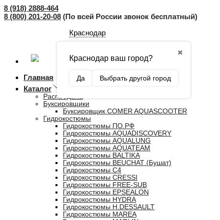
8 (918) 2888-464
8 (800) 201-20-08
(По всей России звонок бесплатный)
Краснодар
✖
Краснодар ваш город?
Главная
Да
Выбрать другой город
Каталог
Распродажа
Буксировщики
Буксировщик COMER AQUASCOOTER
Гидрокостюмы
Гидрокостюмы ПО.РФ
Гидрокостюмы AQUADISCOVERY
Гидрокостюмы AQUALUNG
Гидрокостюмы AQUATEAM
Гидрокостюмы BALTIKA
Гидрокостюмы BEUCHAT (Бушат)
Гидрокостюмы C4
Гидрокостюмы CRESSI
Гидрокостюмы FREE-SUB
Гидрокостюмы EPSEALON
Гидрокостюмы HYDRA
Гидрокостюмы H.DESSAULT
Гидрокостюмы MAREA