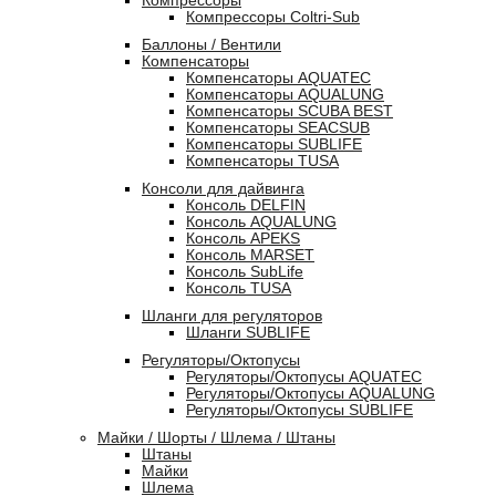
Компрессоры
Компрессоры Coltri-Sub
Баллоны / Вентили
Компенсаторы
Компенсаторы AQUATEC
Компенсаторы AQUALUNG
Компенсаторы SCUBA BEST
Компенсаторы SEACSUB
Компенсаторы SUBLIFE
Компенсаторы TUSA
Консоли для дайвинга
Консоль DELFIN
Консоль AQUALUNG
Консоль APEKS
Консоль MARSET
Консоль SubLife
Консоль TUSA
Шланги для регуляторов
Шланги SUBLIFE
Регуляторы/Октопусы
Регуляторы/Октопусы AQUATEC
Регуляторы/Октопусы AQUALUNG
Регуляторы/Октопусы SUBLIFE
Майки / Шорты / Шлема / Штаны
Штаны
Майки
Шлема