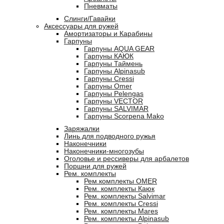
Пневматы
Слинги/Гавайки
Аксессуары для ружей
Амортизаторы и Карабины
Гарпуны
Гарпуны AQUA GEAR
Гарпуны КАЮК
Гарпуны Таймень
Гарпуны Alpinasub
Гарпуны Cressi
Гарпуны Omer
Гарпуны Pelengas
Гарпуны VECTOR
Гарпуны SALVIMAR
Гарпуны Scorpena Mako
Заряжалки
Линь для подводного ружья
Наконечники
Наконечники-многозубы
Оголовье и рессиверы для арбалетов
Поршни для ружей
Рем. комплекты
Рем.комплекты OMER
Рем. комплекты Каюк
Рем. комплекты Salvimar
Рем. комплекты Cressi
Рем. комплекты Mares
Рем. комплекты Alpinasub