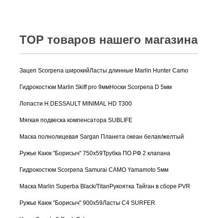
TOP товаров нашего магазина
Зацеп Scorpena широкий
Ласты длинные Marlin Hunter Camo
Гидрокостюм Marlin Skiff pro 9мм
Носки Scorpena D 5мм
Лопасти H.DESSAULT MINIMAL HD T300
Мягкая подвеска компенсатора SUBLIFE
Маска полнолицевая Sargan Планета океан белая/желтый
Ружье Каюк "Борисыч" 750х59
Трубка ПО.РФ 2 клапана
Гидрокостюм Scorpena Samurai CAMO Yamamoto 5мм
Маска Marlin Superba Black/Titan
Рукоятка Тайган в сборе PVR
Ружье Каюк "Борисыч" 900х59
Ласты C4 SURFER