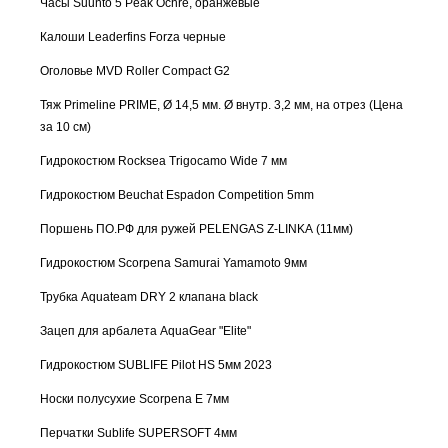
Часы Suunto 5 Peak Ochre, оранжевые
Калоши Leaderfins Forza черные
Оголовье MVD Roller Compact G2
Тяж Primeline PRIME, Ø 14,5 мм. Ø внутр. 3,2 мм, на отрез (Цена
за 10 см)
Гидрокостюм Rocksea Trigocamo Wide 7 мм
Гидрокостюм Beuchat Espadon Competition 5mm
Поршень ПО.РФ для ружей PELENGAS Z-LINKA (11мм)
Гидрокостюм Scorpena Samurai Yamamoto 9мм
Трубка Aquateam DRY 2 клапана black
Зацеп для арбалета AquaGear "Elite"
Гидрокостюм SUBLIFE Pilot HS 5мм 2023
Носки полусухие Scorpena E 7мм
Перчатки Sublife SUPERSOFT 4мм