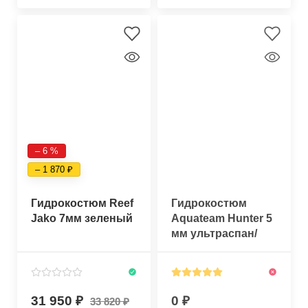
– 6 %
– 1 870
Гидрокостюм Reef
Гидрокостюм
Jako 7мм зеленый
Aquateam Hunter 5
мм ультраспан/
открытая пора
черный
31 950
0
33 820