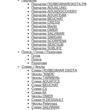
Перчатки
Перчатки ПОДВОДНАЯОХОТА.РФ
Перчатки AQUALUNG
Перчатки AQUADISCOVERY
Перчатки AQUATEAM
Перчатки BEUCHAT
Перчатки CRESSI
Перчатки Marlin
Перчатки OMER
Перчатки SALVIMAR
Перчатки SARGAN
Перчатки SCORPENA
Перчатки SEACSUB
Перчатки SUBLIFE
Пояса / Груза / Разгрузки
Груза
Пояса
Разгрузки
Сумки / Чехлы
Сумки ПОДВОДНАЯ ОХОТА
Чехлы "КАЮК"
Чехлы ТАЙМЕНЬ
Сумки AQUATICS
Сумки BEUCHAT
Сумки С4
Сумки KF
Чехлы OMER
Сумки H.DESSAULT
Чехлы Pelengas
Сумки SALVIMAR