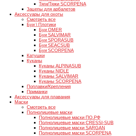
Тяги/Тяжи SCORPENA
Зацепы для арбалетов
Аксессуары для охоты
Смотреть все
Буи \ Плотики
Буи OMER
Буи SALVIMAR
Буи SPORASUB
Буи SEACSUB
Буи SCORPENA
Катушки
Куканы
Куканы ALPINASUB
Куканы NIDLE
Куканы SALVIMAR
Куканы SCORPENA
Поплавки/Крепления
Приманки
Аксессуары для плавания
Маски
Смотреть все
Полнолицевые маски
Полнолицевые маски ПО.РФ
Полнолицевые маски CRESSI-SUB
Полнолицевые маски SARGAN
Полнолицевые маски SCORPENA