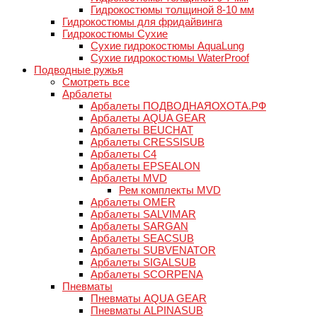
Гидрокостюмы толщиной 8-10 мм
Гидрокостюмы для фридайвинга
Гидрокостюмы Сухие
Сухие гидрокостюмы AquaLung
Сухие гидрокостюмы WaterProof
Подводные ружья
Смотреть все
Арбалеты
Арбалеты ПОДВОДНАЯОХОТА.РФ
Арбалеты AQUA GEAR
Арбалеты BEUCHAT
Арбалеты CRESSISUB
Арбалеты C4
Арбалеты EPSEALON
Арбалеты MVD
Рем комплекты MVD
Арбалеты OMER
Арбалеты SALVIMAR
Арбалеты SARGAN
Арбалеты SEACSUB
Арбалеты SUBVENATOR
Арбалеты SIGALSUB
Арбалеты SCORPENA
Пневматы
Пневматы AQUA GEAR
Пневматы ALPINASUB