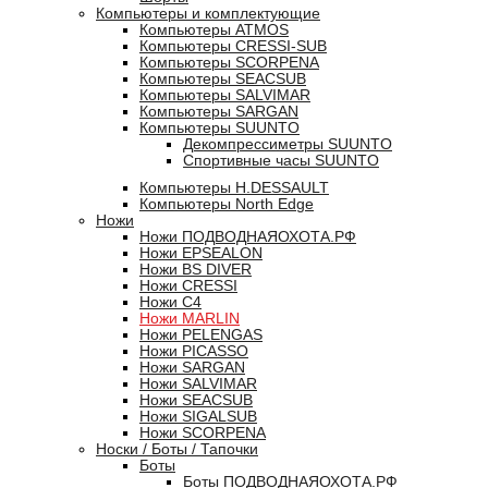
Компьютеры и комплектующие
Компьютеры ATMOS
Компьютеры CRESSI-SUB
Компьютеры SCORPENA
Компьютеры SEACSUB
Компьютеры SALVIMAR
Компьютеры SARGAN
Компьютеры SUUNTO
Декомпрессиметры SUUNTO
Спортивные часы SUUNTO
Компьютеры H.DESSAULT
Компьютеры North Edge
Ножи
Ножи ПОДВОДНАЯОХОТА.РФ
Ножи EPSEALON
Ножи BS DIVER
Ножи CRESSI
Ножи C4
Ножи MARLIN
Ножи PELENGAS
Ножи PICASSO
Ножи SARGAN
Ножи SALVIMAR
Ножи SEACSUB
Ножи SIGALSUB
Ножи SCORPENA
Носки / Боты / Тапочки
Боты
Боты ПОДВОДНАЯОХОТА.РФ