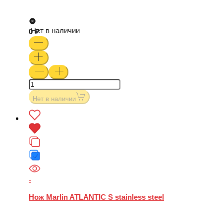
Нет в наличии
0
Нет в наличии
Нож Marlin ATLANTIC S stainless steel