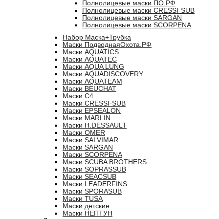
Полнолицевые маски ПО.РФ
Полнолицевые маски CRESSI-SUB
Полнолицевые маски SARGAN
Полнолицевые маски SCORPENA
Набор Маска+Трубка
Маски ПодводнаяОхота.РФ
Маски AQUATICS
Маски AQUATEC
Маски AQUA LUNG
Маски AQUADISCOVERY
Маски AQUATEAM
Маски BEUCHAT
Маски C4
Маски CRESSI-SUB
Маски EPSEALON
Маски MARLIN
Маски H.DESSAULT
Маски OMER
Маски SALVIMAR
Маски SARGAN
Маски SCORPENA
Маски SCUBA BROTHERS
Маски SOPRASSUB
Маски SEACSUB
Маски LEADERFINS
Маски SPORASUB
Маски TUSA
Маски детские
Маски НЕПТУН