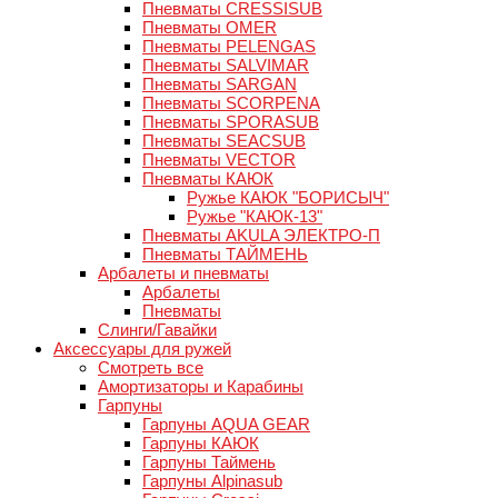
Пневматы CRESSISUB
Пневматы OMER
Пневматы PELENGAS
Пневматы SALVIMAR
Пневматы SARGAN
Пневматы SCORPENA
Пневматы SPORASUB
Пневматы SEACSUB
Пневматы VECTOR
Пневматы КАЮК
Ружье КАЮК "БОРИСЫЧ"
Ружье "КАЮК-13"
Пневматы AKULA ЭЛЕКТРО-П
Пневматы ТАЙМЕНЬ
Арбалеты и пневматы
Арбалеты
Пневматы
Слинги/Гавайки
Аксессуары для ружей
Смотреть все
Амортизаторы и Карабины
Гарпуны
Гарпуны AQUA GEAR
Гарпуны КАЮК
Гарпуны Таймень
Гарпуны Alpinasub