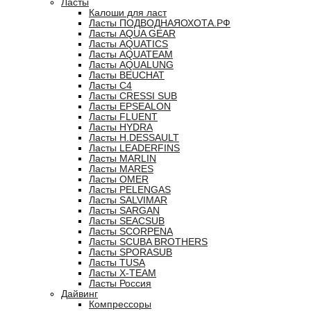
Ласты
Калоши для ласт
Ласты ПОДВОДНАЯОХОТА.РФ
Ласты AQUA GEAR
Ласты AQUATICS
Ласты AQUATEAM
Ласты AQUALUNG
Ласты BEUCHAT
Ласты C4
Ласты CRESSI SUB
Ласты EPSEALON
Ласты FLUENT
Ласты HYDRA
Ласты H.DESSAULT
Ласты LEADERFINS
Ласты MARLIN
Ласты MARES
Ласты OMER
Ласты PELENGAS
Ласты SALVIMAR
Ласты SARGAN
Ласты SEACSUB
Ласты SCORPENA
Ласты SCUBA BROTHERS
Ласты SPORASUB
Ласты TUSA
Ласты X-TEAM
Ласты Россия
Дайвинг
Компрессоры