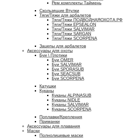
Рем.комплекты Таймень
Скользящие Втулки
Тяги/Тяжи для арбалетов
Тяги/Тяжи ПОДВОДНАЯОХОТА.РФ
Тяги/Тяжи EPSEALON
Тяги/Тяжи SALVIMAR
Тяги/Тяжи SARGAN
Тяги/Тяжи SCORPENA
Зацепы для арбалетов
Аксессуары для охоты
Буи \ Плотики
Буи OMER
Буи SALVIMAR
Буи SPORASUB
Буи SEACSUB
Буи SCORPENA
Катушки
Куканы
Куканы ALPINASUB
Куканы NIDLE
Куканы SALVIMAR
Куканы SCORPENA
Поплавки/Крепления
Приманки
Аксессуары для плавания
Маски
Полнолицевые маски