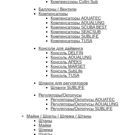
Компрессоры Coltri-Sub
Баллоны / Вентили
Компенсаторы
Компенсаторы AQUATEC
Компенсаторы AQUALUNG
Компенсаторы SCUBA BEST
Компенсаторы SEACSUB
Компенсаторы SUBLIFE
Компенсаторы TUSA
Консоли для дайвинга
Консоль DELFIN
Консоль AQUALUNG
Консоль APEKS
Консоль MARSET
Консоль SubLife
Консоль TUSA
Шланги для регуляторов
Шланги SUBLIFE
Регуляторы/Октопусы
Регуляторы/Октопусы AQUATEC
Регуляторы/Октопусы AQUALUNG
Регуляторы/Октопусы SUBLIFE
Майки / Шорты / Шлема / Штаны
Штаны
Майки
Шлема
Шорты