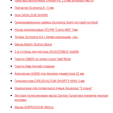
Линь высокопрочный UHMW-PE 2.0 мм зелёный (метр)
Перчатки Scorpena A - 5 мм
Нож SIGALSUB SHARK
Гидрокомбинезон лайкра Scorpena Swim детский голубой
Носки неопреновые ПО.РФ "Camo MIX" 7мм
Трубка Scorpena K4 c двумя клапанами, син.
Маска Marlin Techno Black
2-я ступень регулятора ADJUSTABLE Sublife
Гарпун OMER из нерж.стали 7мм*90см
Гарпун 6мм Акулий плавник
Крепление КАЮК для фонаря диаметром 32 мм
Гидрокостюм CRESSI ALTUM SHORTY MAN 3 мм
Наконечник для подводного ружья Aquagear "3-грани"
Детская полнолицевая маска Sargan Галактика премиум черная/
розовая
Маска SOPRASSUB Sferica