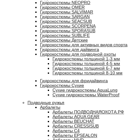
Гидрокостюмы NEOPRO
Гидрокостюмы OMER
Гидрокостюмы SALVIMAR
Гидрокостюмы SARGAN
Гидрокостюмы SEACSUB
Гидрокостюмы SCORPENA
Гидрокостюмы SPORASUB
Гидрокостюмы SUBLIFE
Гидрокостюмы Детские
Гидрокостюмы для активных видов спорта
Гидрокостюмы для дайвинга
Гидрокостюмы для подводной охоты
Гидрокостюмы толщиной 1-3 мм
Гидрокостюмы толщиной 4-5 мм
Гидрокостюмы толщиной 6-7 мм
Гидрокостюмы толщиной 8-10 мм
Гидрокостюмы для фридайвинга
Гидрокостюмы Сухие
Сухие гидрокостюмы AquaLung
Сухие гидрокостюмы WaterProof
Подводные ружья
Арбалеты
Арбалеты ПОДВОДНАЯОХОТА.РФ
Арбалеты AQUA GEAR
Арбалеты BEUCHAT
Арбалеты CRESSISUB
Арбалеты C4
Арбалеты EPSEALON