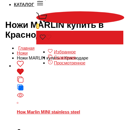
КАТАЛОГ
Ножи MARLIN купить в
0
Краснодаре
Главная
Избранное
Ножи
Сравнение
Ножи MARLIN купить в Краснодаре
Просмотренное
Нож Marlin MINI stainless steel