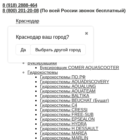
8 (918) 2888-464
8 (800) 201-20-08
(По всей России звонок бесплатный)
Краснодар
✖
Краснодар ваш город?
Главная
Да
Выбрать другой город
Каталог
Распродажа
Буксировщики
Буксировщик COMER AQUASCOOTER
Гидрокостюмы
Гидрокостюмы ПО.РФ
Гидрокостюмы AQUADISCOVERY
Гидрокостюмы AQUALUNG
Гидрокостюмы AQUATEAM
Гидрокостюмы BALTIKA
Гидрокостюмы BEUCHAT (Бушат)
Гидрокостюмы C4
Гидрокостюмы CRESSI
Гидрокостюмы FREE-SUB
Гидрокостюмы EPSEALON
Гидрокостюмы HYDRA
Гидрокостюмы H.DESSAULT
Гидрокостюмы MAREA
Гидрокостюмы MARLIN