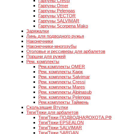
Гарпуны Cressi
Гарпуны Omer
Гарпуны Pelengas
Гарпуны VECTOR
Гарпуны SALVIMAR
Гарпуны Scorpena Mako
Заряжалки
Линь для подводного ружья
Наконечники
Наконечники-многозубы
Оголовье и рессиверы для арбалетов
Поршни для ружей
Рем. комплекты
Рем.комплекты OMER
Рем. комплекты Каюк
Рем. комплекты Salvimar
Рем. комплекты Cressi
Рем. комплекты Mares
Рем. комплекты Alpinasub
Рем. комплекты Pelengas
Рем.комплекты Таймень
Скользящие Втулки
Тяги/Тяжи для арбалетов
Тяги/Тяжи ПОДВОДНАЯОХОТА.РФ
Тяги/Тяжи EPSEALON
Тяги/Тяжи SALVIMAR
Тяги/Тяжи SARGAN