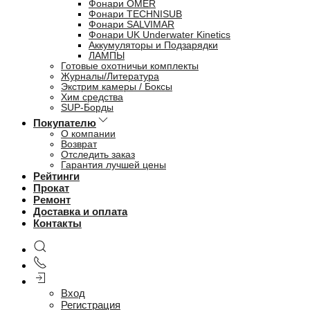
Фонари OMER
Фонари TECHNISUB
Фонари SALVIMAR
Фонари UK Underwater Kinetics
Аккумуляторы и Подзарядки
ЛАМПЫ
Готовые охотничьи комплекты
Журналы/Литература
Экстрим камеры / Боксы
Хим средства
SUP-Борды
Покупателю
О компании
Возврат
Отследить заказ
Гарантия лучшей цены
Рейтинги
Прокат
Ремонт
Доставка и оплата
Контакты
Вход
Регистрация