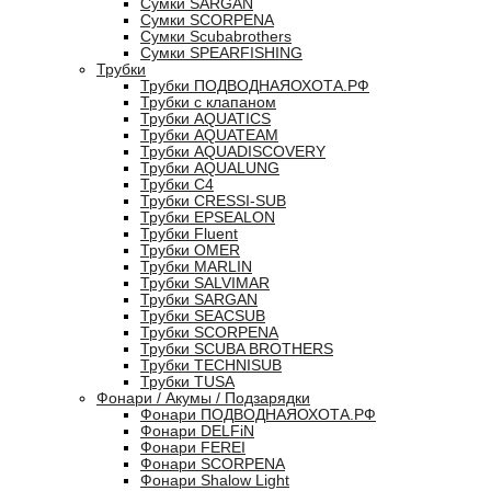
Сумки SARGAN
Сумки SCORPENA
Сумки Scubabrothers
Сумки SPEARFISHING
Трубки
Трубки ПОДВОДНАЯОХОТА.РФ
Трубки с клапаном
Трубки AQUATICS
Трубки AQUATEAM
Трубки AQUADISCOVERY
Трубки AQUALUNG
Трубки C4
Трубки CRESSI-SUB
Трубки EPSEALON
Трубки Fluent
Трубки OMER
Трубки MARLIN
Трубки SALVIMAR
Трубки SARGAN
Трубки SEACSUB
Трубки SCORPENA
Трубки SCUBA BROTHERS
Трубки TECHNISUB
Трубки TUSA
Фонари / Акумы / Подзарядки
Фонари ПОДВОДНАЯОХОТА.РФ
Фонари DELFiN
Фонари FEREI
Фонари SCORPENA
Фонари Shalow Light