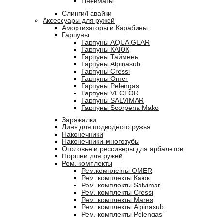
Пневматы
Слинги/Гавайки
Аксессуары для ружей
Амортизаторы и Карабины
Гарпуны
Гарпуны AQUA GEAR
Гарпуны КАЮК
Гарпуны Таймень
Гарпуны Alpinasub
Гарпуны Cressi
Гарпуны Omer
Гарпуны Pelengas
Гарпуны VECTOR
Гарпуны SALVIMAR
Гарпуны Scorpena Mako
Заряжалки
Линь для подводного ружья
Наконечники
Наконечники-многозубы
Оголовье и рессиверы для арбалетов
Поршни для ружей
Рем. комплекты
Рем.комплекты OMER
Рем. комплекты Каюк
Рем. комплекты Salvimar
Рем. комплекты Cressi
Рем. комплекты Mares
Рем. комплекты Alpinasub
Рем. комплекты Pelengas