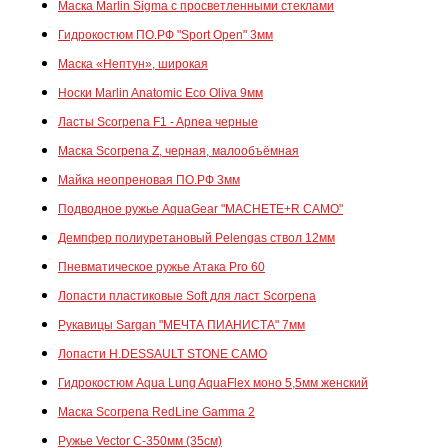
Маска Marlin Sigma с просветленными стеклами
Гидрокостюм ПО.РФ "Sport Open" 3мм
Маска «Нептун», широкая
Носки Marlin Anatomic Eco Oliva 9мм
Ласты Scorpena F1 - Apnea черные
Маска Scorpena Z, черная, малообъёмная
Майка неопреновая ПО.РФ 3мм
Подводное ружье AquaGear "MACHETE+R CAMO"
Демпфер полиуретановый Pelengas ствол 12мм
Пневматическое ружье Атака Pro 60
Лопасти пластиковые Soft для ласт Scorpena
Рукавицы Sargan "МЕЧТА ПИАНИСТА" 7мм
Лопасти H.DESSAULT STONE CAMO
Гидрокостюм Aqua Lung AquaFlex моно 5,5мм женский
Маска Scorpena RedLine Gamma 2
Ружье Vector C-350мм (35см)