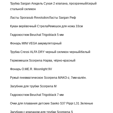
Трубка Sargan Агидель Сухая 2 клапана, прозрачный/серый
стальной силикон
Ласты Sporasub Revolution
Ласты Sargan Риф
Кукан верёвочный Стрела
Ремешок для ножа 33см
Гидрокостюм Beuchat Trigoblack 5 мм
Фонарь MINI VEGA аккумуляторный
Трубка Cressi ALFA DRY черный силикон черный/белый
Гермомешок Scorpena Нарва, чёрно-красный
Фонарь O.ME.R. Moonlight 9V
Ружьё пневматическое Scorpena MAKO-z, 7мм калён.
Загубник для трубки Scorpena M
Гидрокостюм Beuchat Trigoblack 7 мм
Очки для плавания детские Saeko S37 Pippi L31 Зеленые
Загубник с клапаном для трубки Scorpena S