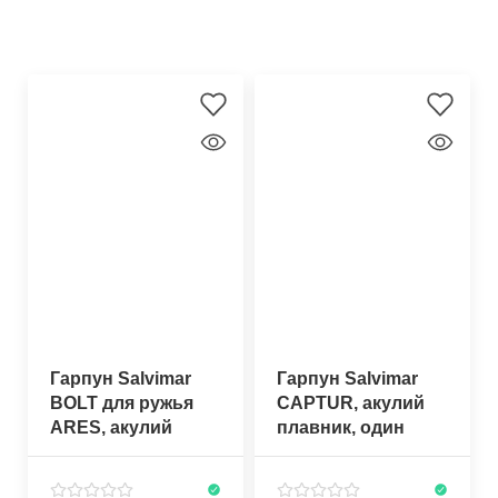
Гарпун Salvimar
Гарпун Salvimar
BOLT для ружья
CAPTUR, акулий
ARES, акулий
плавник, один
плавник, один
флажок, ø 6,5 мм
флажок, ø 6,5мм