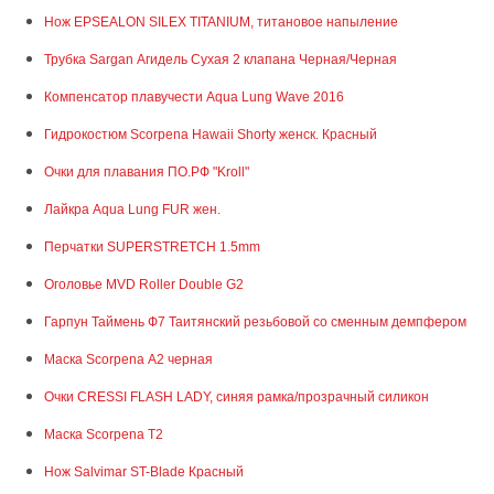
Нож EPSEALON SILEX TITANIUM, титановое напыление
Трубка Sargan Агидель Сухая 2 клапана Черная/Черная
Компенсатор плавучести Aqua Lung Wave 2016
Гидрокостюм Scorpena Hawaii Shorty женск. Красный
Очки для плавания ПО.РФ "Kroll"
Лайкра Aqua Lung FUR жен.
Перчатки SUPERSTRETCH 1.5mm
Оголовье MVD Roller Double G2
Гарпун Таймень Ф7 Таитянский резьбовой со сменным демпфером
Маска Scorpena А2 черная
Очки CRESSI FLASH LADY, синяя рамка/прозрачный силикон
Маска Scorpena T2
Нож Salvimar ST-Blade Красный