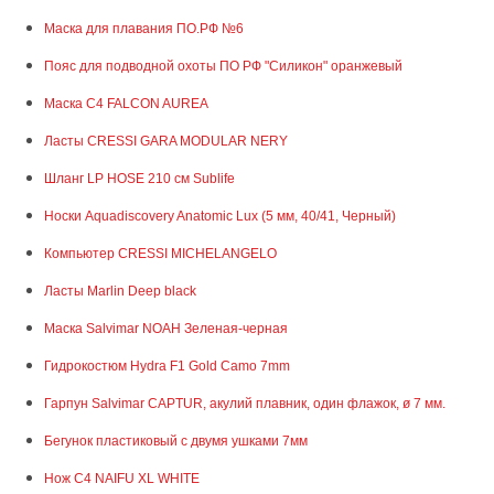
Маска для плавания ПО.РФ №6
Пояс для подводной охоты ПО РФ "Силикон" оранжевый
Маска С4 FALCON AUREA
Ласты CRESSI GARA MODULAR NERY
Шланг LP HOSE 210 см Sublife
Носки Aquadiscovery Anatomic Lux (5 мм, 40/41, Черный)
Компьютер CRESSI MICHELANGELO
Ласты Marlin Deep black
Маска Salvimar NOAH Зеленая-черная
Гидрокостюм Hydra F1 Gold Camo 7mm
Гарпун Salvimar CAPTUR, акулий плавник, один флажок, ø 7 мм.
Бегунок пластиковый с двумя ушками 7мм
Нож С4 NAIFU XL WHITE