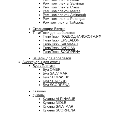
Рем. комплекты Salvimar
Рем. комплекты Cressi
Рем. комплекты Mares
Рем. комплекты Alpinasub
Рем. комплекты Pelengas
Рем.комплекты Таймень
Скользящие Втулки
Тяги/Тяжи для арбалетов
Тяги/Тяжи ПОДВОДНАЯОХОТА.РФ
Тяги/Тяжи EPSEALON
Тяги/Тяжи SALVIMAR
Тяги/Тяжи SARGAN
Тяги/Тяжи SCORPENA
Зацепы для арбалетов
Аксессуары для охоты
Буи \ Плотики
Буи OMER
Буи SALVIMAR
Буи SPORASUB
Буи SEACSUB
Буи SCORPENA
Катушки
Куканы
Куканы ALPINASUB
Куканы NIDLE
Куканы SALVIMAR
Куканы SCORPENA