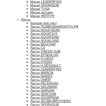
Маски LEADERFINS
Маски SPORASUB
Маски TUSA
Маски детские
Маски НЕПТУН
Ласты
Калоши для ласт
Ласты ПОДВОДНАЯОХОТА.РФ
Ласты AQUA GEAR
Ласты AQUATICS
Ласты AQUATEAM
Ласты AQUALUNG
Ласты BEUCHAT
Ласты C4
Ласты CRESSI SUB
Ласты EPSEALON
Ласты FLUENT
Ласты HYDRA
Ласты H.DESSAULT
Ласты LEADERFINS
Ласты MARLIN
Ласты MARES
Ласты OMER
Ласты PELENGAS
Ласты SALVIMAR
Ласты SARGAN
Ласты SEACSUB
Ласты SCORPENA
Ласты SCUBA BROTHERS
Ласты SPORASUB