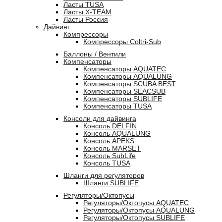
Ласты TUSA
Ласты X-TEAM
Ласты Россия
Дайвинг
Компрессоры
Компрессоры Coltri-Sub
Баллоны / Вентили
Компенсаторы
Компенсаторы AQUATEC
Компенсаторы AQUALUNG
Компенсаторы SCUBA BEST
Компенсаторы SEACSUB
Компенсаторы SUBLIFE
Компенсаторы TUSA
Консоли для дайвинга
Консоль DELFIN
Консоль AQUALUNG
Консоль APEKS
Консоль MARSET
Консоль SubLife
Консоль TUSA
Шланги для регуляторов
Шланги SUBLIFE
Регуляторы/Октопусы
Регуляторы/Октопусы AQUATEC
Регуляторы/Октопусы AQUALUNG
Регуляторы/Октопусы SUBLIFE