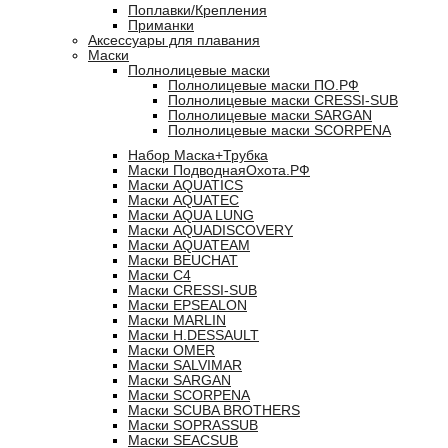
Поплавки/Крепления
Приманки
Аксессуары для плавания
Маски
Полнолицевые маски
Полнолицевые маски ПО.РФ
Полнолицевые маски CRESSI-SUB
Полнолицевые маски SARGAN
Полнолицевые маски SCORPENA
Набор Маска+Трубка
Маски ПодводнаяОхота.РФ
Маски AQUATICS
Маски AQUATEC
Маски AQUA LUNG
Маски AQUADISCOVERY
Маски AQUATEAM
Маски BEUCHAT
Маски C4
Маски CRESSI-SUB
Маски EPSEALON
Маски MARLIN
Маски H.DESSAULT
Маски OMER
Маски SALVIMAR
Маски SARGAN
Маски SCORPENA
Маски SCUBA BROTHERS
Маски SOPRASSUB
Маски SEACSUB