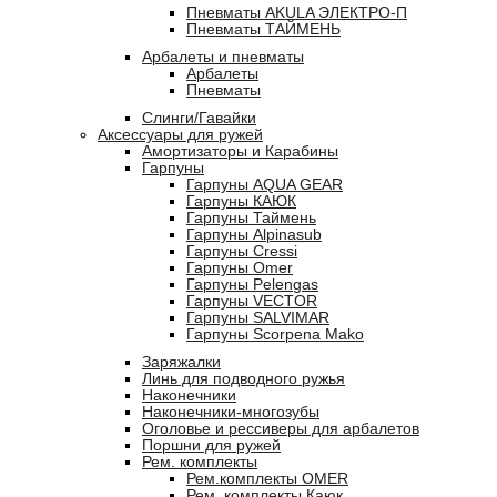
Пневматы AKULA ЭЛЕКТРО-П
Пневматы ТАЙМЕНЬ
Арбалеты и пневматы
Арбалеты
Пневматы
Слинги/Гавайки
Аксессуары для ружей
Амортизаторы и Карабины
Гарпуны
Гарпуны AQUA GEAR
Гарпуны КАЮК
Гарпуны Таймень
Гарпуны Alpinasub
Гарпуны Cressi
Гарпуны Omer
Гарпуны Pelengas
Гарпуны VECTOR
Гарпуны SALVIMAR
Гарпуны Scorpena Mako
Заряжалки
Линь для подводного ружья
Наконечники
Наконечники-многозубы
Оголовье и рессиверы для арбалетов
Поршни для ружей
Рем. комплекты
Рем.комплекты OMER
Рем. комплекты Каюк