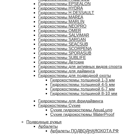
Гидрокостюмы EPSEALON
Гидрокостюмы HYDRA
Гидрокостюмы H.DESSAULT
Гидрокостюмы MAREA
Гидрокостюмы MARLIN
Гидрокостюмы NEOPRO
Гидрокостюмы OMER
Гидрокостюмы SALVIMAR
Гидрокостюмы SARGAN
Гидрокостюмы SEACSUB
Гидрокостюмы SCORPENA
Гидрокостюмы SPORASUB
Гидрокостюмы SUBLIFE
Гидрокостюмы Детские
Гидрокостюмы для активных видов спорта
Гидрокостюмы для дайвинга
Гидрокостюмы для подводной охоты
Гидрокостюмы толщиной 1-3 мм
Гидрокостюмы толщиной 4-5 мм
Гидрокостюмы толщиной 6-7 мм
Гидрокостюмы толщиной 8-10 мм
Гидрокостюмы для фридайвинга
Гидрокостюмы Сухие
Сухие гидрокостюмы AquaLung
Сухие гидрокостюмы WaterProof
Подводные ружья
Арбалеты
Арбалеты ПОДВОДНАЯОХОТА.РФ