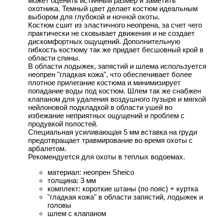
может оценить истинный размер и заметить
охотника. Темный цвет делает костюм идеальным
выбором для глубокой и ночной охоты.
Костюм сшит из эластичного неопрена, за счет чего
практически не сковывает движения и не создает
дискомфортных ощущений. Дополнительную
гибкость костюму так же придает бесшовный крой в
области спины.
В области лодыжек, запястий и шлема используется
неопрен "гладкая кожа", что обеспечивает более
плотное прилегание костюма и минимизирует
попадание воды под костюм. Шлем так же снабжен
клапаном для удаления воздушного пузыря и мягкой
нейлоновой подкладкой в области ушей во
избежание неприятных ощущений и проблем с
продувкой полостей.
Специальная усиливающая 5 мм вставка на груди
предотвращает травмирование во время охоты с
арбалетом.
Рекомендуется для охоты в теплых водоемах.
материал: неопрен Sheico
толщина: 3 мм
комплект: короткие штаны (по пояс) + куртка
"гладкая кожа" в области запястий, лодыжек и
головы
шлем с клапаном