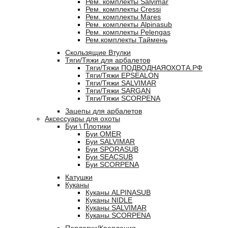
Рем. комплекты Salvimar
Рем. комплекты Cressi
Рем. комплекты Mares
Рем. комплекты Alpinasub
Рем. комплекты Pelengas
Рем.комплекты Таймень
Скользящие Втулки
Тяги/Тяжи для арбалетов
Тяги/Тяжи ПОДВОДНАЯОХОТА.РФ
Тяги/Тяжи EPSEALON
Тяги/Тяжи SALVIMAR
Тяги/Тяжи SARGAN
Тяги/Тяжи SCORPENA
Зацепы для арбалетов
Аксессуары для охоты
Буи \ Плотики
Буи OMER
Буи SALVIMAR
Буи SPORASUB
Буи SEACSUB
Буи SCORPENA
Катушки
Куканы
Куканы ALPINASUB
Куканы NIDLE
Куканы SALVIMAR
Куканы SCORPENA