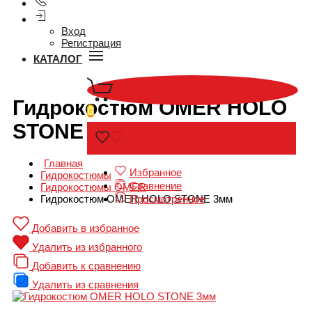
Вход
Регистрация
КАТАЛОГ
Гидрокостюм OMER HOLO
0
STONE 3мм
Главная
Избранное
Гидрокостюмы
Сравнение
Гидрокостюмы OMER
Просмотренное
Гидрокостюм OMER HOLO STONE 3мм
Добавить в избранное
Удалить из избранного
Добавить к сравнению
Удалить из сравнения