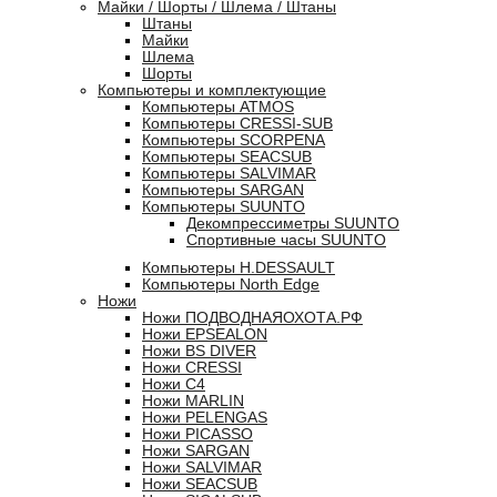
Майки / Шорты / Шлема / Штаны
Штаны
Майки
Шлема
Шорты
Компьютеры и комплектующие
Компьютеры ATMOS
Компьютеры CRESSI-SUB
Компьютеры SCORPENA
Компьютеры SEACSUB
Компьютеры SALVIMAR
Компьютеры SARGAN
Компьютеры SUUNTO
Декомпрессиметры SUUNTO
Спортивные часы SUUNTO
Компьютеры H.DESSAULT
Компьютеры North Edge
Ножи
Ножи ПОДВОДНАЯОХОТА.РФ
Ножи EPSEALON
Ножи BS DIVER
Ножи CRESSI
Ножи C4
Ножи MARLIN
Ножи PELENGAS
Ножи PICASSO
Ножи SARGAN
Ножи SALVIMAR
Ножи SEACSUB