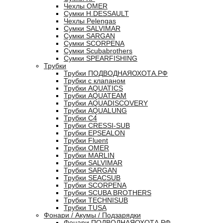
Чехлы OMER
Сумки H.DESSAULT
Чехлы Pelengas
Сумки SALVIMAR
Сумки SARGAN
Сумки SCORPENA
Сумки Scubabrothers
Сумки SPEARFISHING
Трубки
Трубки ПОДВОДНАЯОХОТА.РФ
Трубки с клапаном
Трубки AQUATICS
Трубки AQUATEAM
Трубки AQUADISCOVERY
Трубки AQUALUNG
Трубки C4
Трубки CRESSI-SUB
Трубки EPSEALON
Трубки Fluent
Трубки OMER
Трубки MARLIN
Трубки SALVIMAR
Трубки SARGAN
Трубки SEACSUB
Трубки SCORPENA
Трубки SCUBA BROTHERS
Трубки TECHNISUB
Трубки TUSA
Фонари / Акумы / Подзарядки
Фонари ПОДВОДНАЯОХОТА.РФ