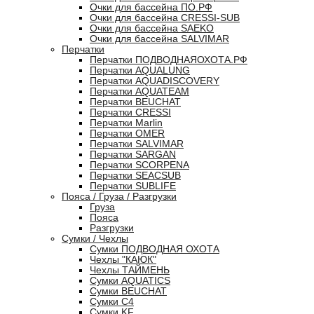
Очки для бассейна ПО.РФ
Очки для бассейна CRESSI-SUB
Очки для бассейна SAEKO
Очки для бассейна SALVIMAR
Перчатки
Перчатки ПОДВОДНАЯОХОТА.РФ
Перчатки AQUALUNG
Перчатки AQUADISCOVERY
Перчатки AQUATEAM
Перчатки BEUCHAT
Перчатки CRESSI
Перчатки Marlin
Перчатки OMER
Перчатки SALVIMAR
Перчатки SARGAN
Перчатки SCORPENA
Перчатки SEACSUB
Перчатки SUBLIFE
Пояса / Груза / Разгрузки
Груза
Пояса
Разгрузки
Сумки / Чехлы
Сумки ПОДВОДНАЯ ОХОТА
Чехлы "КАЮК"
Чехлы ТАЙМЕНЬ
Сумки AQUATICS
Сумки BEUCHAT
Сумки С4
Сумки KF