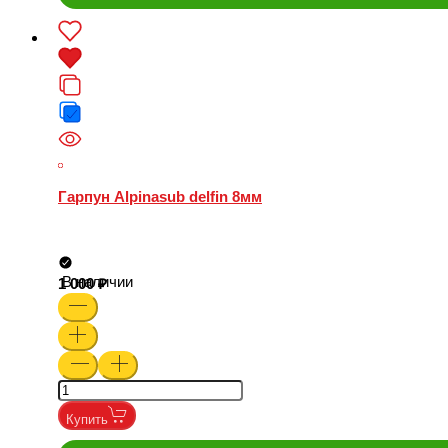
Гарпун Alpinasub delfin 8мм
В наличии
1 000
Купить