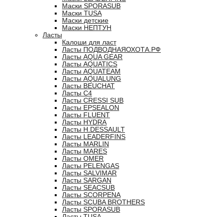
Маски SPORASUB
Маски TUSA
Маски детские
Маски НЕПТУН
Ласты
Калоши для ласт
Ласты ПОДВОДНАЯОХОТА.РФ
Ласты AQUA GEAR
Ласты AQUATICS
Ласты AQUATEAM
Ласты AQUALUNG
Ласты BEUCHAT
Ласты C4
Ласты CRESSI SUB
Ласты EPSEALON
Ласты FLUENT
Ласты HYDRA
Ласты H.DESSAULT
Ласты LEADERFINS
Ласты MARLIN
Ласты MARES
Ласты OMER
Ласты PELENGAS
Ласты SALVIMAR
Ласты SARGAN
Ласты SEACSUB
Ласты SCORPENA
Ласты SCUBA BROTHERS
Ласты SPORASUB
Ласты TUSA