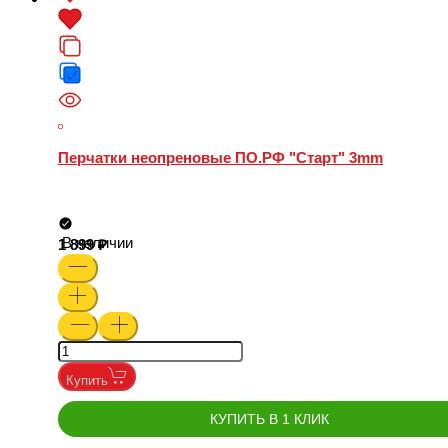
Перчатки неопреновые ПО.РФ "Старт" 3mm
В наличии
1 899
Купить
КУПИТЬ В 1 КЛИК