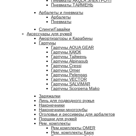
Пневматы AKULA ЭЛЕКТРО-П
Пневматы ТАЙМЕНЬ
Арбалеты и пневматы
Арбалеты
Пневматы
Слинги/Гавайки
Аксессуары для ружей
Амортизаторы и Карабины
Гарпуны
Гарпуны AQUA GEAR
Гарпуны КАЮК
Гарпуны Таймень
Гарпуны Alpinasub
Гарпуны Cressi
Гарпуны Omer
Гарпуны Pelengas
Гарпуны VECTOR
Гарпуны SALVIMAR
Гарпуны Scorpena Mako
Заряжалки
Линь для подводного ружья
Наконечники
Наконечники-многозубы
Оголовье и рессиверы для арбалетов
Поршни для ружей
Рем. комплекты
Рем.комплекты OMER
Рем. комплекты Каюк