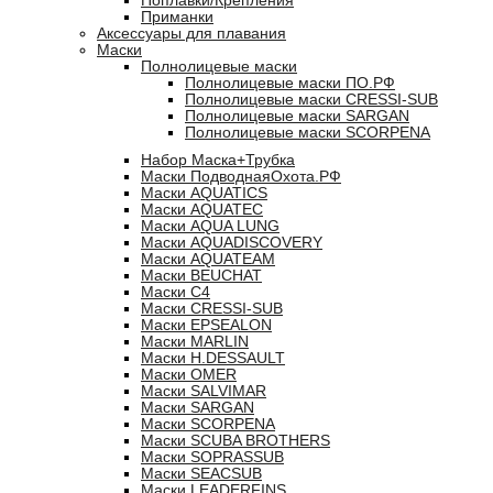
Поплавки/Крепления
Приманки
Аксессуары для плавания
Маски
Полнолицевые маски
Полнолицевые маски ПО.РФ
Полнолицевые маски CRESSI-SUB
Полнолицевые маски SARGAN
Полнолицевые маски SCORPENA
Набор Маска+Трубка
Маски ПодводнаяОхота.РФ
Маски AQUATICS
Маски AQUATEC
Маски AQUA LUNG
Маски AQUADISCOVERY
Маски AQUATEAM
Маски BEUCHAT
Маски C4
Маски CRESSI-SUB
Маски EPSEALON
Маски MARLIN
Маски H.DESSAULT
Маски OMER
Маски SALVIMAR
Маски SARGAN
Маски SCORPENA
Маски SCUBA BROTHERS
Маски SOPRASSUB
Маски SEACSUB
Маски LEADERFINS