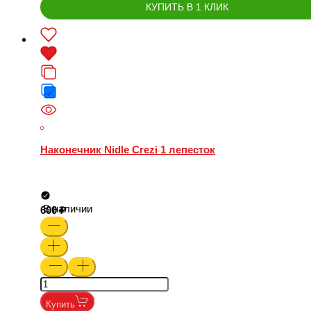
КУПИТЬ В 1 КЛИК
Наконечник Nidle Crezi 1 лепесток
В наличии
600
Купить