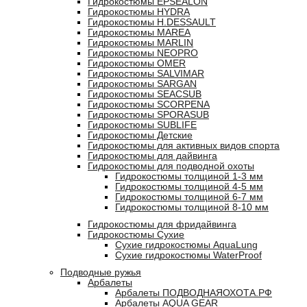
Гидрокостюмы EPSEALON
Гидрокостюмы HYDRA
Гидрокостюмы H.DESSAULT
Гидрокостюмы MAREA
Гидрокостюмы MARLIN
Гидрокостюмы NEOPRO
Гидрокостюмы OMER
Гидрокостюмы SALVIMAR
Гидрокостюмы SARGAN
Гидрокостюмы SEACSUB
Гидрокостюмы SCORPENA
Гидрокостюмы SPORASUB
Гидрокостюмы SUBLIFE
Гидрокостюмы Детские
Гидрокостюмы для активных видов спорта
Гидрокостюмы для дайвинга
Гидрокостюмы для подводной охоты
Гидрокостюмы толщиной 1-3 мм
Гидрокостюмы толщиной 4-5 мм
Гидрокостюмы толщиной 6-7 мм
Гидрокостюмы толщиной 8-10 мм
Гидрокостюмы для фридайвинга
Гидрокостюмы Сухие
Сухие гидрокостюмы AquaLung
Сухие гидрокостюмы WaterProof
Подводные ружья
Арбалеты
Арбалеты ПОДВОДНАЯОХОТА.РФ
Арбалеты AQUA GEAR