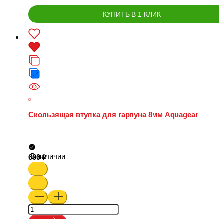
КУПИТЬ В 1 КЛИК
Скользящая втулка для гарпуна 8мм Aquagear
В наличии
600