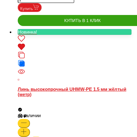
Купить
КУПИТЬ В 1 КЛИК
Новинка!
Линь высокопрочный UHMW-PE 1.5 мм жёлтый
(метр)
В наличии
80