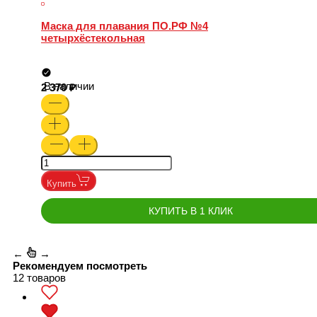
Маска для плавания ПО.РФ №4
четырхёстекольная
В наличии
2 370
Купить
КУПИТЬ В 1 КЛИК
←
→
Рекомендуем посмотреть
12 товаров