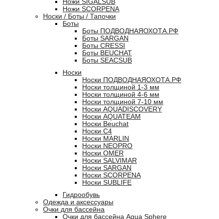
Ножи SIGALSUB
Ножи SCORPENA
Носки / Боты / Тапочки
Боты
Боты ПОДВОДНАЯОХОТА.РФ
Боты SARGAN
Боты CRESSI
Боты BEUCHAT
Боты SEACSUB
Носки
Носки ПОДВОДНАЯОХОТА.РФ
Носки толщиной 1-3 мм
Носки толщиной 4-6 мм
Носки толщиной 7-10 мм
Носки AQUADISCOVERY
Носки AQUATEAM
Носки Beuchat
Носки C4
Носки MARLIN
Носки NEOPRO
Носки OMER
Носки SALVIMAR
Носки SARGAN
Носки SCORPENA
Носки SUBLIFE
Гидрообувь
Одежда и аксессуары
Очки для бассейна
Очки для бассейна Aqua Sphere