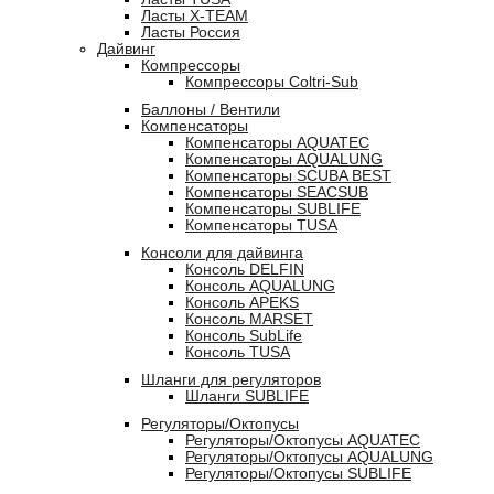
Ласты X-TEAM
Ласты Россия
Дайвинг
Компрессоры
Компрессоры Coltri-Sub
Баллоны / Вентили
Компенсаторы
Компенсаторы AQUATEC
Компенсаторы AQUALUNG
Компенсаторы SCUBA BEST
Компенсаторы SEACSUB
Компенсаторы SUBLIFE
Компенсаторы TUSA
Консоли для дайвинга
Консоль DELFIN
Консоль AQUALUNG
Консоль APEKS
Консоль MARSET
Консоль SubLife
Консоль TUSA
Шланги для регуляторов
Шланги SUBLIFE
Регуляторы/Октопусы
Регуляторы/Октопусы AQUATEC
Регуляторы/Октопусы AQUALUNG
Регуляторы/Октопусы SUBLIFE