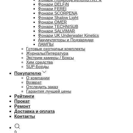
Фонари DELFiN
Фонари FEREI
Фонари SCORPENA
Фонари Shalow Light
Фонари OMER
Фонари TECHNISUB
Фонари SALVIMAR
Фонари UK Underwater Kinetics
Аккумуляторы и Подзарядки
ЛАМПЫ
Готовые охотничьи комплекты
Журналы/Литература
Экстрим камеры / Боксы
Хим средства
SUP-Борды
Покупателю
О компании
Возврат
Отследить заказ
Гарантия лучшей цены
Рейтинги
Прокат
Ремонт
Доставка и оплата
Контакты