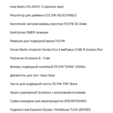
Нож Marlin ATLANTIC S stainless steel
Регулятор для дайвинга ICE DIN ADJUSTABLE
Крепление экстрим камеры короткое ПО.РФ 30-34мм
Бейсболка OMER бежевая
Ремешок для подводной маски ПО.РФ
Носки Marlin Anatomic Kevtex Eco 9 мм
Ружье O.ME.R Invictus Rex
Перчатки Scorpena B - 5 мм
Фонарь подводный налобный ПО.РФ "DH06" 2000lm
Держатель для ласт Aqua Gear
Ласты для подводной охоты ПО РФ "FIN" Black
Зацеп шарнирный Scorpena с резьбовыми втулками
Сумка нагрудная для морепродуктов SPEARFISHING
Гидрокостюм Espadon Equipe 7mm
Маска TUSA ZENSEE