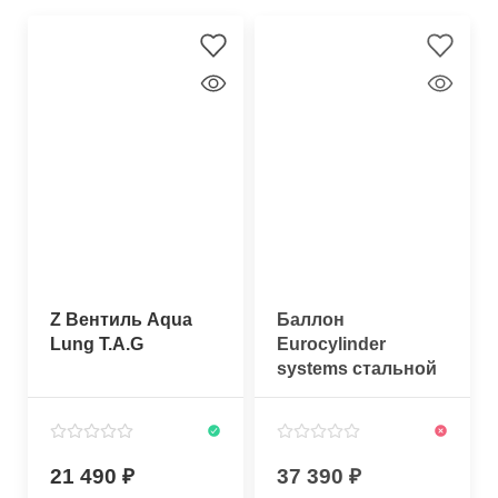
Z Вентиль Aqua
Баллон
Lung T.A.G
Eurocylinder
systems стальной
15 литров 230 bar
без вентиля
21 490
37 390