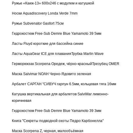
Ружье «Каюк-13» 600х246 с модулем и катушкой
Носки Aquadiscovery Londa Verde 7mm
Ружье Subvenator Gasfort 75см
Гидрокостюм Free-Sub Demre Blue Yamamoto 39 5мм
Ласты Fluyd короткие для бассейна синие
Ласты AquaGear ICE для плавания
Трубка Marlin Wave
Герморюкзак Scorpena Оредеж, чёрно-красный
Трезубец OMER
Маска Salvimar NOAH Черно-Ядовито зеленая
Арбалет САРГАН "СИВУЧ гарпун 6.5мм, кольцевая тяга 16мм
Катушка вертикальная для арбалетов SalviMar лимонно-
коричневая
Гидрокостюм Free-Sub Demre Blue Yamamoto 39 3мм
Книга "Секреты подводной охоты Педро Карбонелла"
Маска Scorpena Z, черная, малообъёмная