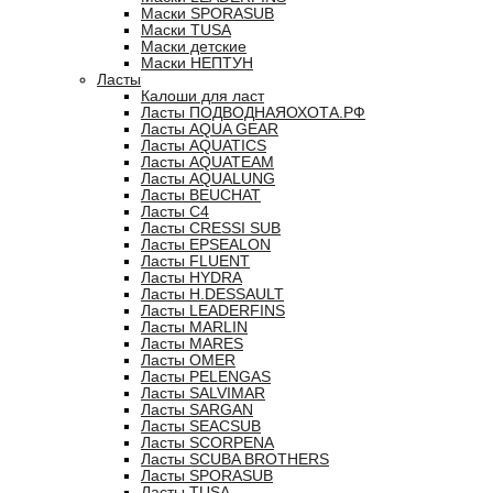
Маски SPORASUB
Маски TUSA
Маски детские
Маски НЕПТУН
Ласты
Калоши для ласт
Ласты ПОДВОДНАЯОХОТА.РФ
Ласты AQUA GEAR
Ласты AQUATICS
Ласты AQUATEAM
Ласты AQUALUNG
Ласты BEUCHAT
Ласты C4
Ласты CRESSI SUB
Ласты EPSEALON
Ласты FLUENT
Ласты HYDRA
Ласты H.DESSAULT
Ласты LEADERFINS
Ласты MARLIN
Ласты MARES
Ласты OMER
Ласты PELENGAS
Ласты SALVIMAR
Ласты SARGAN
Ласты SEACSUB
Ласты SCORPENA
Ласты SCUBA BROTHERS
Ласты SPORASUB
Ласты TUSA