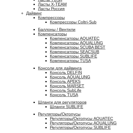
Ласты X-TEAM
Ласты Россия
Дайвинг
Компрессоры
Компрессоры Coltri-Sub
Баллоны / Вентили
Компенсаторы
Компенсаторы AQUATEC
Компенсаторы AQUALUNG
Компенсаторы SCUBA BEST
Компенсаторы SEACSUB
Компенсаторы SUBLIFE
Компенсаторы TUSA
Консоли для дайвинга
Консоль DELFIN
Консоль AQUALUNG
Консоль APEKS
Консоль MARSET
Консоль SubLife
Консоль TUSA
Шланги для регуляторов
Шланги SUBLIFE
Регуляторы/Октопусы
Регуляторы/Октопусы AQUATEC
Регуляторы/Октопусы AQUALUNG
Регуляторы/Октопусы SUBLIFE