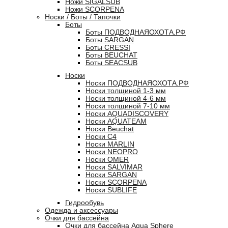
Ножи SIGALSUB
Ножи SCORPENA
Носки / Боты / Тапочки
Боты
Боты ПОДВОДНАЯОХОТА.РФ
Боты SARGAN
Боты CRESSI
Боты BEUCHAT
Боты SEACSUB
Носки
Носки ПОДВОДНАЯОХОТА.РФ
Носки толщиной 1-3 мм
Носки толщиной 4-6 мм
Носки толщиной 7-10 мм
Носки AQUADISCOVERY
Носки AQUATEAM
Носки Beuchat
Носки C4
Носки MARLIN
Носки NEOPRO
Носки OMER
Носки SALVIMAR
Носки SARGAN
Носки SCORPENA
Носки SUBLIFE
Гидрообувь
Одежда и аксессуары
Очки для бассейна
Очки для бассейна Aqua Sphere