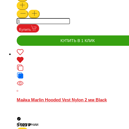
Купить
КУПИТЬ В 1 КЛИК
Майка Marlin Hooded Vest Nylon 2 мм Black
В наличии
5 923