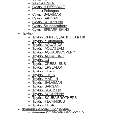
Чехлы OMER
Сумки H.DESSAULT
Чехлы Pelengas
Сумки SALVIMAR
Сумки SARGAN
Сумки SCORPENA
Сумки Scubabrothers
Сумки SPEARFISHING
Трубки
Трубки ПОДВОДНАЯОХОТА.РФ
Трубки с клапаном
Трубки AQUATICS
Трубки AQUATEAM
Трубки AQUADISCOVERY
Трубки AQUALUNG
Трубки C4
Трубки CRESSI-SUB
Трубки EPSEALON
Трубки Fluent
Трубки OMER
Трубки MARLIN
Трубки SALVIMAR
Трубки SARGAN
Трубки SEACSUB
Трубки SCORPENA
Трубки SCUBA BROTHERS
Трубки TECHNISUB
Трубки TUSA
Фонари / Акумы / Подзарядки
Фонари ПОДВОДНАЯОХОТА.РФ