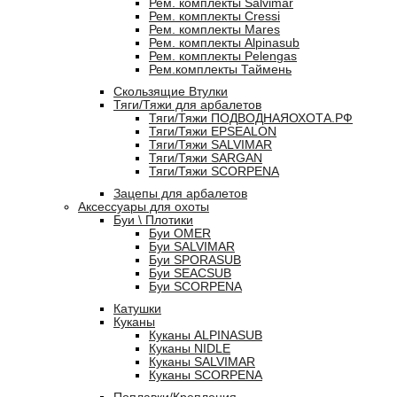
Рем. комплекты Salvimar
Рем. комплекты Cressi
Рем. комплекты Mares
Рем. комплекты Alpinasub
Рем. комплекты Pelengas
Рем.комплекты Таймень
Скользящие Втулки
Тяги/Тяжи для арбалетов
Тяги/Тяжи ПОДВОДНАЯОХОТА.РФ
Тяги/Тяжи EPSEALON
Тяги/Тяжи SALVIMAR
Тяги/Тяжи SARGAN
Тяги/Тяжи SCORPENA
Зацепы для арбалетов
Аксессуары для охоты
Буи \ Плотики
Буи OMER
Буи SALVIMAR
Буи SPORASUB
Буи SEACSUB
Буи SCORPENA
Катушки
Куканы
Куканы ALPINASUB
Куканы NIDLE
Куканы SALVIMAR
Куканы SCORPENA