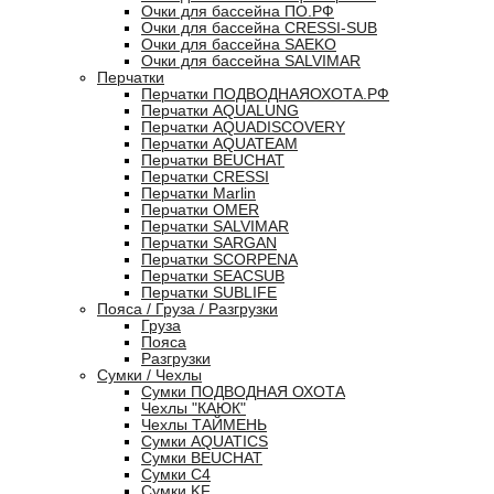
Очки для бассейна ПО.РФ
Очки для бассейна CRESSI-SUB
Очки для бассейна SAEKO
Очки для бассейна SALVIMAR
Перчатки
Перчатки ПОДВОДНАЯОХОТА.РФ
Перчатки AQUALUNG
Перчатки AQUADISCOVERY
Перчатки AQUATEAM
Перчатки BEUCHAT
Перчатки CRESSI
Перчатки Marlin
Перчатки OMER
Перчатки SALVIMAR
Перчатки SARGAN
Перчатки SCORPENA
Перчатки SEACSUB
Перчатки SUBLIFE
Пояса / Груза / Разгрузки
Груза
Пояса
Разгрузки
Сумки / Чехлы
Сумки ПОДВОДНАЯ ОХОТА
Чехлы "КАЮК"
Чехлы ТАЙМЕНЬ
Сумки AQUATICS
Сумки BEUCHAT
Сумки С4
Сумки KF