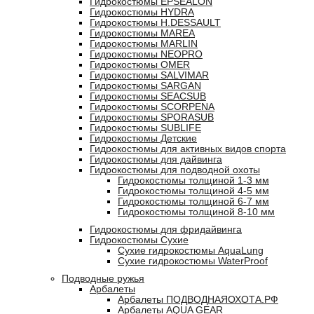
Гидрокостюмы EPSEALON
Гидрокостюмы HYDRA
Гидрокостюмы H.DESSAULT
Гидрокостюмы MAREA
Гидрокостюмы MARLIN
Гидрокостюмы NEOPRO
Гидрокостюмы OMER
Гидрокостюмы SALVIMAR
Гидрокостюмы SARGAN
Гидрокостюмы SEACSUB
Гидрокостюмы SCORPENA
Гидрокостюмы SPORASUB
Гидрокостюмы SUBLIFE
Гидрокостюмы Детские
Гидрокостюмы для активных видов спорта
Гидрокостюмы для дайвинга
Гидрокостюмы для подводной охоты
Гидрокостюмы толщиной 1-3 мм
Гидрокостюмы толщиной 4-5 мм
Гидрокостюмы толщиной 6-7 мм
Гидрокостюмы толщиной 8-10 мм
Гидрокостюмы для фридайвинга
Гидрокостюмы Сухие
Сухие гидрокостюмы AquaLung
Сухие гидрокостюмы WaterProof
Подводные ружья
Арбалеты
Арбалеты ПОДВОДНАЯОХОТА.РФ
Арбалеты AQUA GEAR