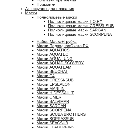
Поплавки/Крепления
Приманки
Аксессуары для плавания
Маски
Полнолицевые маски
Полнолицевые маски ПО.РФ
Полнолицевые маски CRESSI-SUB
Полнолицевые маски SARGAN
Полнолицевые маски SCORPENA
Набор Маска+Трубка
Маски ПодводнаяОхота.РФ
Маски AQUATICS
Маски AQUATEC
Маски AQUA LUNG
Маски AQUADISCOVERY
Маски AQUATEAM
Маски BEUCHAT
Маски C4
Маски CRESSI-SUB
Маски EPSEALON
Маски MARLIN
Маски H.DESSAULT
Маски OMER
Маски SALVIMAR
Маски SARGAN
Маски SCORPENA
Маски SCUBA BROTHERS
Маски SOPRASSUB
Маски SEACSUB
Маски LEADERFINS