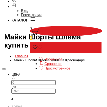
Вход
Регистрация
КАТАЛОГ
Майки Шорты Шлема
0
купить в Краснодаре
Главная
Избранное
Майки Шорты Шлема купить в Краснодаре
Сравнение
Просмотренное
ЦЕНА
от
до
БРЕНД