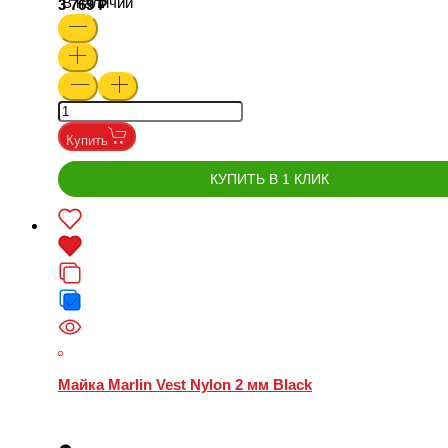
В наличии
3 769
Купить
КУПИТЬ В 1 КЛИК
Майка Marlin Vest Nylon 2 мм Black