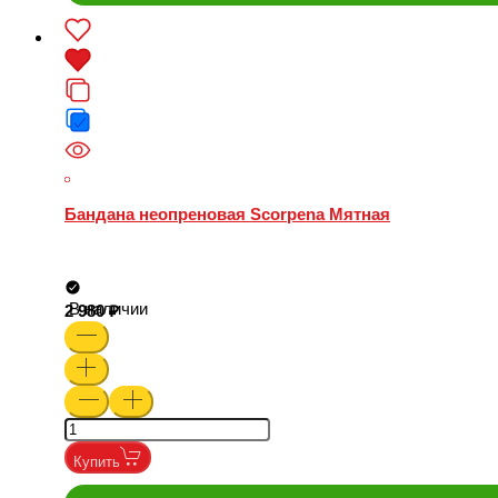
Бандана неопреновая Scorpena Мятная
В наличии
2 980
Купить