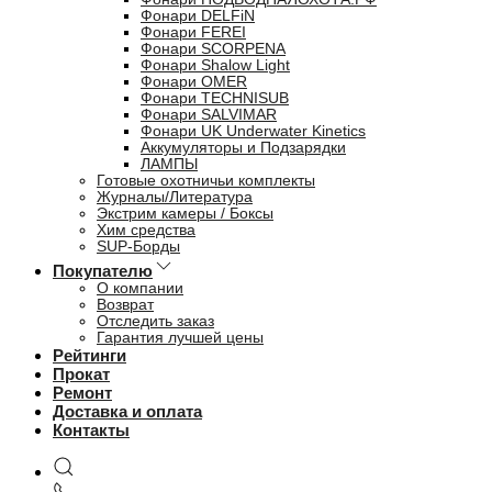
Фонари DELFiN
Фонари FEREI
Фонари SCORPENA
Фонари Shalow Light
Фонари OMER
Фонари TECHNISUB
Фонари SALVIMAR
Фонари UK Underwater Kinetics
Аккумуляторы и Подзарядки
ЛАМПЫ
Готовые охотничьи комплекты
Журналы/Литература
Экстрим камеры / Боксы
Хим средства
SUP-Борды
Покупателю
О компании
Возврат
Отследить заказ
Гарантия лучшей цены
Рейтинги
Прокат
Ремонт
Доставка и оплата
Контакты