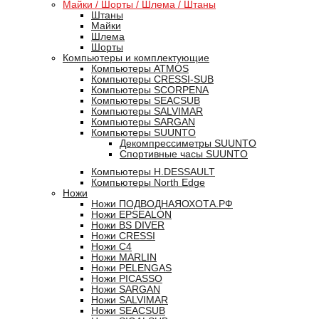
Майки / Шорты / Шлема / Штаны
Штаны
Майки
Шлема
Шорты
Компьютеры и комплектующие
Компьютеры ATMOS
Компьютеры CRESSI-SUB
Компьютеры SCORPENA
Компьютеры SEACSUB
Компьютеры SALVIMAR
Компьютеры SARGAN
Компьютеры SUUNTO
Декомпрессиметры SUUNTO
Спортивные часы SUUNTO
Компьютеры H.DESSAULT
Компьютеры North Edge
Ножи
Ножи ПОДВОДНАЯОХОТА.РФ
Ножи EPSEALON
Ножи BS DIVER
Ножи CRESSI
Ножи C4
Ножи MARLIN
Ножи PELENGAS
Ножи PICASSO
Ножи SARGAN
Ножи SALVIMAR
Ножи SEACSUB