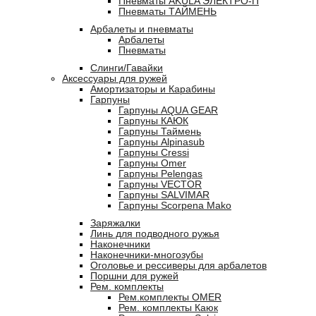
Пневматы AKULA ЭЛЕКТРО-П
Пневматы ТАЙМЕНЬ
Арбалеты и пневматы
Арбалеты
Пневматы
Слинги/Гавайки
Аксессуары для ружей
Амортизаторы и Карабины
Гарпуны
Гарпуны AQUA GEAR
Гарпуны КАЮК
Гарпуны Таймень
Гарпуны Alpinasub
Гарпуны Cressi
Гарпуны Omer
Гарпуны Pelengas
Гарпуны VECTOR
Гарпуны SALVIMAR
Гарпуны Scorpena Mako
Заряжалки
Линь для подводного ружья
Наконечники
Наконечники-многозубы
Оголовье и рессиверы для арбалетов
Поршни для ружей
Рем. комплекты
Рем.комплекты OMER
Рем. комплекты Каюк