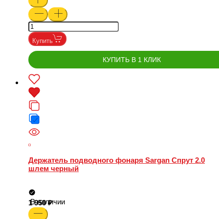
Купить
КУПИТЬ В 1 КЛИК
Держатель подводного фонаря Sargan Спрут 2.0
шлем черный
В наличии
1 950