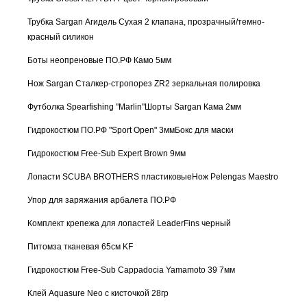
Трубка Sargan Агидель Сухая 2 клапана, прозрачный/темно-
красный силикон
Боты неопреновые ПО.РФ Камо 5мм
Нож Sargan Сталкер-стропорез ZR2 зеркальная полировка
Футболка Spearfishing "Marlin"
Шорты Sargan Кама 2мм
Гидрокостюм ПО.РФ "Sport Open" 3мм
Бокс для маски
Гидрокостюм Free-Sub Expert Brown 9мм
Лопасти SCUBA BROTHERS пластиковые
Нож Pelengas Maestro
Упор для заряжания арбалета ПО.РФ
Комплект крепежа для лопастей LeaderFins черный
Питомза тканевая 65см KF
Гидрокостюм Free-Sub Cappadocia Yamamoto 39 7мм
Клей Aquasure Neo с кисточкой 28гр