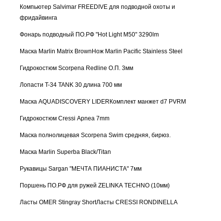
Компьютер Salvimar FREEDIVE для подводной охоты и
фридайвинга
Фонарь подводный ПО.РФ "Hot Light M50" 3290lm
Маска Marlin Matrix Brown
Нож Marlin Pacific Stainless Steel
Гидрокостюм Scorpena Redline О.П. 3мм
Лопасти T-34 TANK 30 длина 700 мм
Маска AQUADISCOVERY LIDER
Комплект манжет d7 PVRM
Гидрокостюм Cressi Apnea 7mm
Маска полнолицевая Scorpena Swim средняя, бирюз.
Маска Marlin Superba Black/Titan
Рукавицы Sargan "МЕЧТА ПИАНИСТА" 7мм
Поршень ПО.РФ для ружей ZELINKA TECHNO (10мм)
Ласты OMER Stingray Short
Ласты CRESSI RONDINELLA