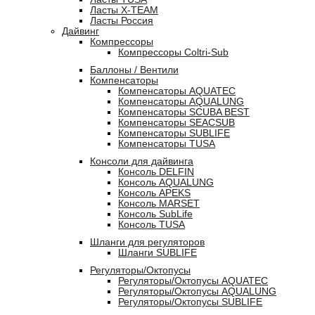
Ласты X-TEAM
Ласты Россия
Дайвинг
Компрессоры
Компрессоры Coltri-Sub
Баллоны / Вентили
Компенсаторы
Компенсаторы AQUATEC
Компенсаторы AQUALUNG
Компенсаторы SCUBA BEST
Компенсаторы SEACSUB
Компенсаторы SUBLIFE
Компенсаторы TUSA
Консоли для дайвинга
Консоль DELFIN
Консоль AQUALUNG
Консоль APEKS
Консоль MARSET
Консоль SubLife
Консоль TUSA
Шланги для регуляторов
Шланги SUBLIFE
Регуляторы/Октопусы
Регуляторы/Октопусы AQUATEC
Регуляторы/Октопусы AQUALUNG
Регуляторы/Октопусы SUBLIFE