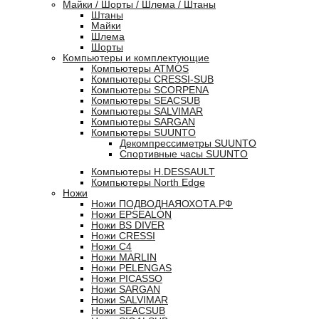
Майки / Шорты / Шлема / Штаны
Штаны
Майки
Шлема
Шорты
Компьютеры и комплектующие
Компьютеры ATMOS
Компьютеры CRESSI-SUB
Компьютеры SCORPENA
Компьютеры SEACSUB
Компьютеры SALVIMAR
Компьютеры SARGAN
Компьютеры SUUNTO
Декомпрессиметры SUUNTO
Спортивные часы SUUNTO
Компьютеры H.DESSAULT
Компьютеры North Edge
Ножи
Ножи ПОДВОДНАЯОХОТА.РФ
Ножи EPSEALON
Ножи BS DIVER
Ножи CRESSI
Ножи C4
Ножи MARLIN
Ножи PELENGAS
Ножи PICASSO
Ножи SARGAN
Ножи SALVIMAR
Ножи SEACSUB