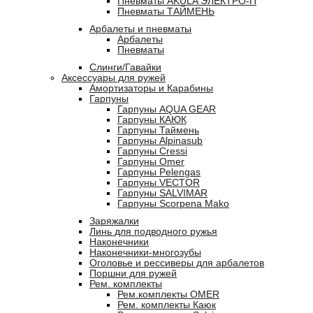
Пневматы AKULA ЭЛЕКТРО-П
Пневматы ТАЙМЕНЬ
Арбалеты и пневматы
Арбалеты
Пневматы
Слинги/Гавайки
Аксессуары для ружей
Амортизаторы и Карабины
Гарпуны
Гарпуны AQUA GEAR
Гарпуны КАЮК
Гарпуны Таймень
Гарпуны Alpinasub
Гарпуны Cressi
Гарпуны Omer
Гарпуны Pelengas
Гарпуны VECTOR
Гарпуны SALVIMAR
Гарпуны Scorpena Mako
Заряжалки
Линь для подводного ружья
Наконечники
Наконечники-многозубы
Оголовье и рессиверы для арбалетов
Поршни для ружей
Рем. комплекты
Рем.комплекты OMER
Рем. комплекты Каюк