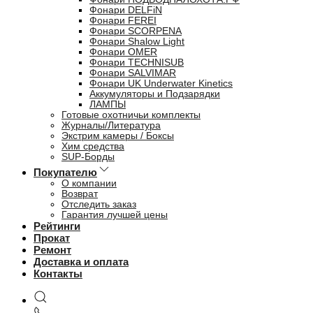
Фонари DELFiN
Фонари FEREI
Фонари SCORPENA
Фонари Shalow Light
Фонари OMER
Фонари TECHNISUB
Фонари SALVIMAR
Фонари UK Underwater Kinetics
Аккумуляторы и Подзарядки
ЛАМПЫ
Готовые охотничьи комплекты
Журналы/Литература
Экстрим камеры / Боксы
Хим средства
SUP-Борды
Покупателю
О компании
Возврат
Отследить заказ
Гарантия лучшей цены
Рейтинги
Прокат
Ремонт
Доставка и оплата
Контакты