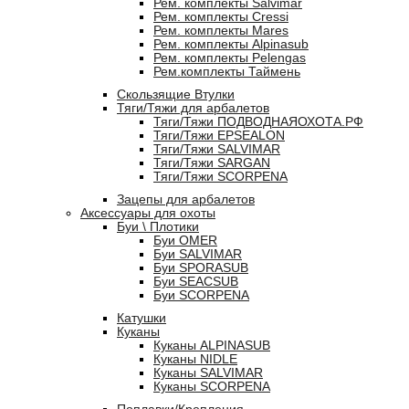
Рем. комплекты Salvimar
Рем. комплекты Cressi
Рем. комплекты Mares
Рем. комплекты Alpinasub
Рем. комплекты Pelengas
Рем.комплекты Таймень
Скользящие Втулки
Тяги/Тяжи для арбалетов
Тяги/Тяжи ПОДВОДНАЯОХОТА.РФ
Тяги/Тяжи EPSEALON
Тяги/Тяжи SALVIMAR
Тяги/Тяжи SARGAN
Тяги/Тяжи SCORPENA
Зацепы для арбалетов
Аксессуары для охоты
Буи \ Плотики
Буи OMER
Буи SALVIMAR
Буи SPORASUB
Буи SEACSUB
Буи SCORPENA
Катушки
Куканы
Куканы ALPINASUB
Куканы NIDLE
Куканы SALVIMAR
Куканы SCORPENA