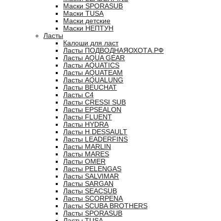
Маски SPORASUB
Маски TUSA
Маски детские
Маски НЕПТУН
Ласты
Калоши для ласт
Ласты ПОДВОДНАЯОХОТА.РФ
Ласты AQUA GEAR
Ласты AQUATICS
Ласты AQUATEAM
Ласты AQUALUNG
Ласты BEUCHAT
Ласты C4
Ласты CRESSI SUB
Ласты EPSEALON
Ласты FLUENT
Ласты HYDRA
Ласты H.DESSAULT
Ласты LEADERFINS
Ласты MARLIN
Ласты MARES
Ласты OMER
Ласты PELENGAS
Ласты SALVIMAR
Ласты SARGAN
Ласты SEACSUB
Ласты SCORPENA
Ласты SCUBA BROTHERS
Ласты SPORASUB
Ласты TUSA