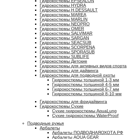
Гидрокостюмы EPSEALON
Гидрокостюмы HYDRA
Гидрокостюмы H.DESSAULT
Гидрокостюмы MAREA
Гидрокостюмы MARLIN
Гидрокостюмы NEOPRO
Гидрокостюмы OMER
Гидрокостюмы SALVIMAR
Гидрокостюмы SARGAN
Гидрокостюмы SEACSUB
Гидрокостюмы SCORPENA
Гидрокостюмы SPORASUB
Гидрокостюмы SUBLIFE
Гидрокостюмы Детские
Гидрокостюмы для активных видов спорта
Гидрокостюмы для дайвинга
Гидрокостюмы для подводной охоты
Гидрокостюмы толщиной 1-3 мм
Гидрокостюмы толщиной 4-5 мм
Гидрокостюмы толщиной 6-7 мм
Гидрокостюмы толщиной 8-10 мм
Гидрокостюмы для фридайвинга
Гидрокостюмы Сухие
Сухие гидрокостюмы AquaLung
Сухие гидрокостюмы WaterProof
Подводные ружья
Арбалеты
Арбалеты ПОДВОДНАЯОХОТА.РФ
Арбалеты AQUA GEAR