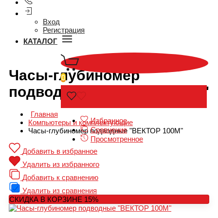
Вход
Регистрация
КАТАЛОГ
Часы-глубиномер
0
подводные "ВЕКТОР 100М"
Главная
Избранное
Компьютеры и комплектующие
Сравнение
Часы-глубиномер подводные "ВЕКТОР 100М"
Просмотренное
Добавить в избранное
Удалить из избранного
Добавить к сравнению
Удалить из сравнения
СКИДКА В КОРЗИНЕ 15%