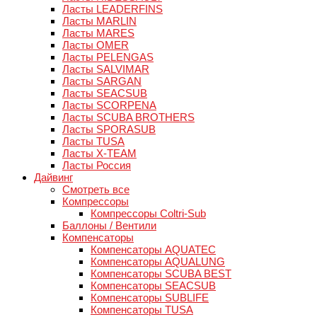
Ласты LEADERFINS
Ласты MARLIN
Ласты MARES
Ласты OMER
Ласты PELENGAS
Ласты SALVIMAR
Ласты SARGAN
Ласты SEACSUB
Ласты SCORPENA
Ласты SCUBA BROTHERS
Ласты SPORASUB
Ласты TUSA
Ласты X-TEAM
Ласты Россия
Дайвинг
Смотреть все
Компрессоры
Компрессоры Coltri-Sub
Баллоны / Вентили
Компенсаторы
Компенсаторы AQUATEC
Компенсаторы AQUALUNG
Компенсаторы SCUBA BEST
Компенсаторы SEACSUB
Компенсаторы SUBLIFE
Компенсаторы TUSA