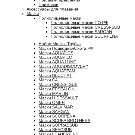
Поплавки/Крепления
Приманки
Аксессуары для плавания
Маски
Полнолицевые маски
Полнолицевые маски ПО.РФ
Полнолицевые маски CRESSI-SUB
Полнолицевые маски SARGAN
Полнолицевые маски SCORPENA
Набор Маска+Трубка
Маски ПодводнаяОхота.РФ
Маски AQUATICS
Маски AQUATEC
Маски AQUA LUNG
Маски AQUADISCOVERY
Маски AQUATEAM
Маски BEUCHAT
Маски C4
Маски CRESSI-SUB
Маски EPSEALON
Маски MARLIN
Маски H.DESSAULT
Маски OMER
Маски SALVIMAR
Маски SARGAN
Маски SCORPENA
Маски SCUBA BROTHERS
Маски SOPRASSUB
Маски SEACSUB
Маски LEADERFINS