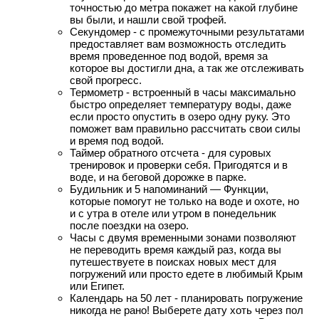
точностью до метра покажет на какой глубине
вы были, и нашли свой трофей.
Секундомер - с промежуточными результатами
предоставляет вам возможность отследить
время проведенное под водой, время за
которое вы достигли дна, а так же отслеживать
свой прогресс.
Термометр - встроенный в часы максимально
быстро определяет температуру воды, даже
если просто опустить в озеро одну руку. Это
поможет вам правильно рассчитать свои силы
и время под водой.
Таймер обратного отсчета - для суровых
тренировок и проверки себя. Пригодятся и в
воде, и на беговой дорожке в парке.
Будильник и 5 напоминаний — Функции,
которые помогут не только на воде и охоте, но
и с утра в отеле или утром в понедельник
после поездки на озеро.
Часы с двумя временными зонами позволяют
не переводить время каждый раз, когда вы
путешествуете в поисках новых мест для
погружений или просто едете в любимый Крым
или Египет.
Календарь на 50 лет - планировать погружение
никогда не рано! Выберете дату хоть через пол