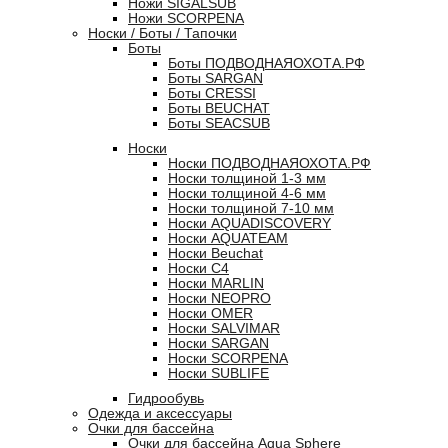
Ножи SIGALSUB
Ножи SCORPENA
Носки / Боты / Тапочки
Боты
Боты ПОДВОДНАЯОХОТА.РФ
Боты SARGAN
Боты CRESSI
Боты BEUCHAT
Боты SEACSUB
Носки
Носки ПОДВОДНАЯОХОТА.РФ
Носки толщиной 1-3 мм
Носки толщиной 4-6 мм
Носки толщиной 7-10 мм
Носки AQUADISCOVERY
Носки AQUATEAM
Носки Beuchat
Носки C4
Носки MARLIN
Носки NEOPRO
Носки OMER
Носки SALVIMAR
Носки SARGAN
Носки SCORPENA
Носки SUBLIFE
Гидрообувь
Одежда и аксессуары
Очки для бассейна
Очки для бассейна Aqua Sphere