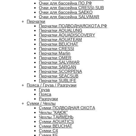
Очки для бассейна ПО.РФ
Очки для бассейна CRESSI-SUB
Очки для бассейна SAEKO
Очки для бассейна SALVIMAR
Перчатки
Перчатки ПОДВОДНАЯОХОТА.РФ
Перчатки AQUALUNG
Перчатки AQUADISCOVERY
Перчатки AQUATEAM
Перчатки BEUCHAT
Перчатки CRESSI
Перчатки Marlin
Перчатки OMER
Перчатки SALVIMAR
Перчатки SARGAN
Перчатки SCORPENA
Перчатки SEACSUB
Перчатки SUBLIFE
Пояса / Груза / Разгрузки
Груза
Пояса
Разгрузки
Сумки / Чехлы
Сумки ПОДВОДНАЯ ОХОТА
Чехлы "КАЮК"
Чехлы ТАЙМЕНЬ
Сумки AQUATICS
Сумки BEUCHAT
Сумки С4
Сумки KF