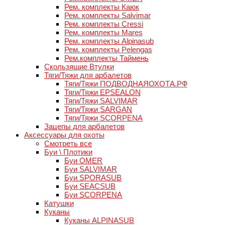
Рем. комплекты Каюк
Рем. комплекты Salvimar
Рем. комплекты Cressi
Рем. комплекты Mares
Рем. комплекты Alpinasub
Рем. комплекты Pelengas
Рем.комплекты Таймень
Скользящие Втулки
Тяги/Тяжи для арбалетов
Тяги/Тяжи ПОДВОДНАЯОХОТА.РФ
Тяги/Тяжи EPSEALON
Тяги/Тяжи SALVIMAR
Тяги/Тяжи SARGAN
Тяги/Тяжи SCORPENA
Зацепы для арбалетов
Аксессуары для охоты
Смотреть все
Буи \ Плотики
Буи OMER
Буи SALVIMAR
Буи SPORASUB
Буи SEACSUB
Буи SCORPENA
Катушки
Куканы
Куканы ALPINASUB