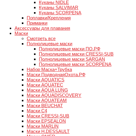
Куканы NIDLE
Куканы SALVIMAR
Куканы SCORPENA
Поплавки/Крепления
Приманки
Аксессуары для плавания
Маски
Смотреть все
Полнолицевые маски
Полнолицевые маски ПО.РФ
Полнолицевые маски CRESSI-SUB
Полнолицевые маски SARGAN
Полнолицевые маски SCORPENA
Набор Маска+Трубка
Маски ПодводнаяОхота.РФ
Маски AQUATICS
Маски AQUATEC
Маски AQUA LUNG
Маски AQUADISCOVERY
Маски AQUATEAM
Маски BEUCHAT
Маски C4
Маски CRESSI-SUB
Маски EPSEALON
Маски MARLIN
Маски H.DESSAULT