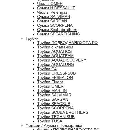
Чехлы OMER
Сумки H.DESSAULT
Чехлы Pelengas
Сумки SALVIMAR
Сумки SARGAN
Сумки SCORPENA
Сумки Scubabrothers
Сумки SPEARFISHING
Трубки
Трубки ПОДВОДНАЯОХОТА.РФ
Трубки с клапаном
Трубки AQUATICS
Трубки AQUATEAM
Трубки AQUADISCOVERY
Трубки AQUALUNG
Трубки C4
Трубки CRESSI-SUB
Трубки EPSEALON
Трубки Fluent
Трубки OMER
Трубки MARLIN
Трубки SALVIMAR
Трубки SARGAN
Трубки SEACSUB
Трубки SCORPENA
Трубки SCUBA BROTHERS
Трубки TECHNISUB
Трубки TUSA
Фонари / Акумы / Подзарядки
Фонари ПОДВОДНАЯОХОТА.РФ