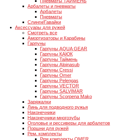
Пневматы ТАЙМЕНЬ
Арбалеты и пневматы
Арбалеты
Пневматы
Слинги/Гавайки
Аксессуары для ружей
Смотреть все
Амортизаторы и Карабины
Гарпуны
Гарпуны AQUA GEAR
Гарпуны КАЮК
Гарпуны Таймень
Гарпуны Alpinasub
Гарпуны Cressi
Гарпуны Omer
Гарпуны Pelengas
Гарпуны VECTOR
Гарпуны SALVIMAR
Гарпуны Scorpena Mako
Заряжалки
Линь для подводного ружья
Наконечники
Наконечники-многозубы
Оголовье и рессиверы для арбалетов
Поршни для ружей
Рем. комплекты
Рем.комплекты OMER