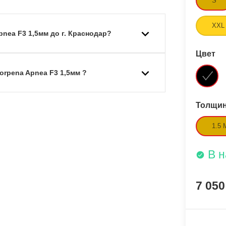
S
XXL
nea F3 1,5мм до г. Краснодар?
Цвет
orpena Apnea F3 1,5мм ?
Толщи
1.5
В 
7 05