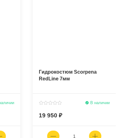
Гидрокостюм Scorpena
Г
RedLine 7мм
R
наличии
В наличии
19 950
1