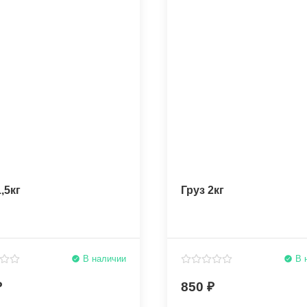
,5кг
Груз 2кг
В наличии
В 
850