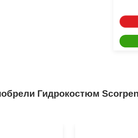
иобрели Гидрокостюм Scorpena