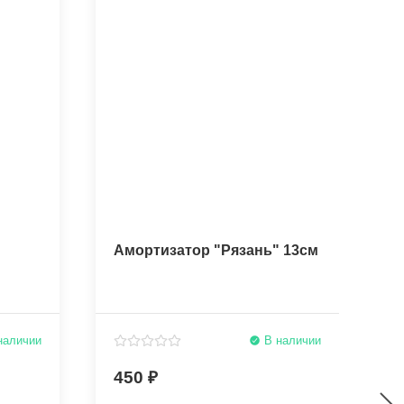
Амортизатор "Рязань" 13см
К
наличии
В наличии
450