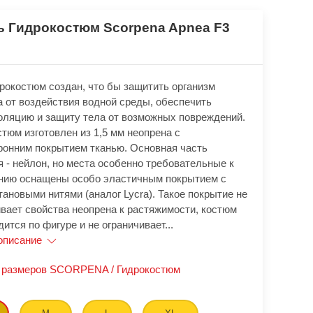
ь Гидрокостюм Scorpena Apnea F3
дрокостюм создан, что бы защитить организм
а от воздействия водной среды, обеспечить
оляцию и защиту тела от возможных повреждений.
тюм изготовлен из 1,5 мм неопрена с
ронним покрытием тканью. Основная часть
 - нейлон, но места особенно требовательные к
нию оснащены особо эластичным покрытием с
ановыми нитями (аналог Lycra). Такое покрытие не
ивает свойства неопрена к растяжимости, костюм
дится по фигуре и не ограничивает...
описание
 размеров SCORPENA / Гидрокостюм