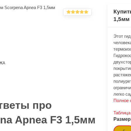
Купит
1,5мм
​Этот ги
человек
термоиз
Гидрокос
двухсто
ЖА
покрытия
растяже
полиурет
огранич
легко са
Полное 
тветы про
Таблица
na Apnea F3 1,5мм
Размер