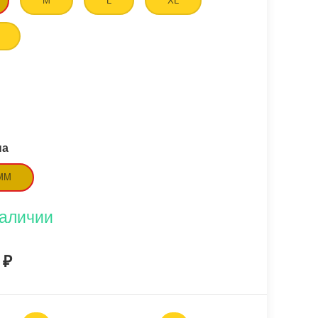
M
L
XL
на
 ММ
наличии
0