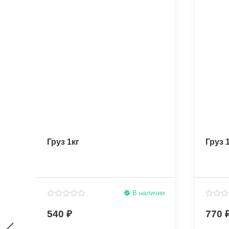
Груз 1кг
Груз 1
В наличии
540
770