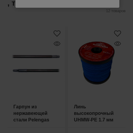
, также купили
12 товаров
Гарпун из
Линь
нержавеющей
высокопрочный
стали Pelengas
UHMW-PE 1.7 мм
7мм с резьбой
синий (метр)