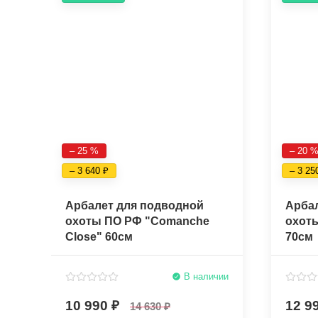
– 25 %
– 20 
– 3 640
– 3 2
Арбалет для подводной
Арба
охоты ПО РФ "Comanche
охот
Close" 60см
70см
В наличии
10 990
12 9
14 630