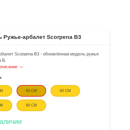
ь Ружье-арбалет Scorpena B3
рбалет Scorpena В3 - обновлённая модель ружья
 В.
описание
*
СМ
50 СМ
60 СМ
СМ
90 СМ
наличии