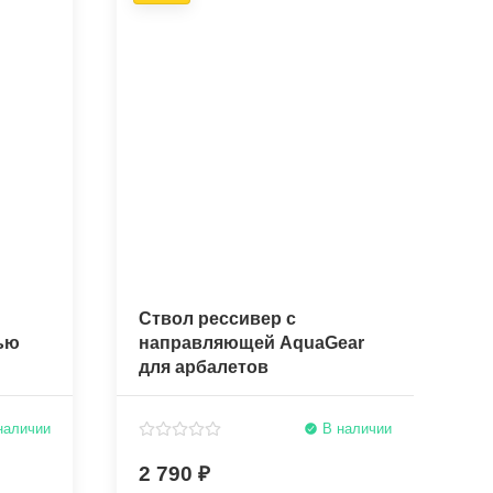
Ствол рессивер с
К
ью
направляющей AquaGear
A
для арбалетов
наличии
В наличии
2 790
4