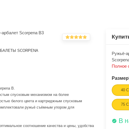
Купит
БАЛЕТЫ SCORPENA
Ружьё-а
Scorpena
Полное 
Размер
rpena В.
40 
остым спусковым механизмом на более
остью белого цвета и картриджным спусковым
75 
комплектовали ружьё съёмным упором для
В 
оптимальное соотношение качества и цены, удобства