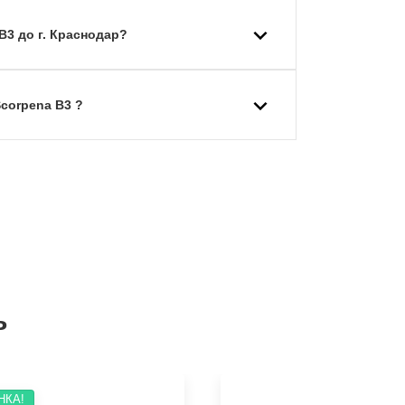
B3 до г. Краснодар?
corpena B3 ?
ь
НКА!