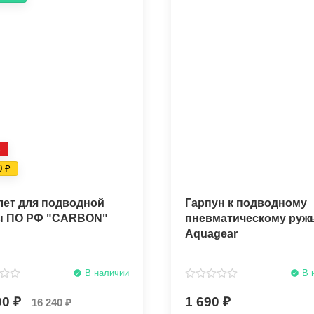
%
50
лет для подводной
Гарпун к подводному
ы ПО РФ "CARBON"
пневматическому руж
Aquagear
В наличии
В 
90
1 690
16 240