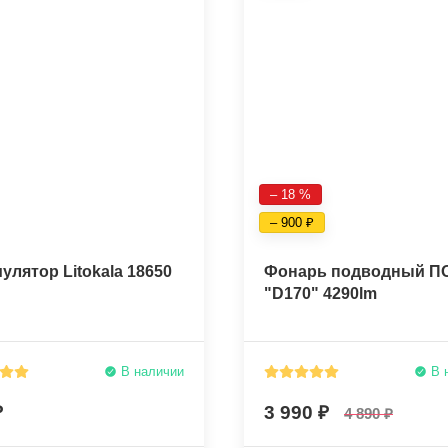
– 18 %
– 900
улятор Litokala 18650
Фонарь подводный П
"D170" 4290lm
В наличии
В 
3 990
4 890