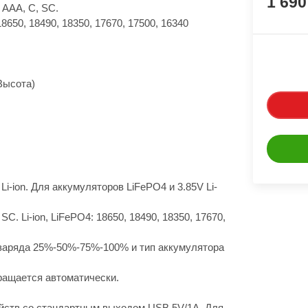
1 69
 AAA, C, SC.
650, 18490, 18350, 17670, 17500, 16340
Высота)
-ion. Для аккумуляторов LiFePO4 и 3.85V Li-
C. Li-ion, LiFePO4: 18650, 18490, 18350, 17670,
заряда 25%-50%-75%-100% и тип аккумулятора
ращается автоматически.
йств со стандартным выходом USB 5V/1A. Для