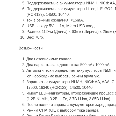
Поддерживаемые аккумуляторы Ni-MH, NiCd: AA,
Поддерживаемые аккумуляторы Li-ion, LiFePO4: 18
(RCR123), 14500, 10440.
Ток в режиме ожидания: <15mA.
USB выход: 5V — 1A, Micro USB вход.
Размер: 112мм (Длина) x 60мм (Ширина) x 25мм (
Вес: 70гр.
Возможности
Два независимых канала.
Два варианта зарядного тока: 500mA / 1000mA.
Автоматически определяет аккумуляторы NiMh и Li
ion необходимо выбрать режим вручную.
Заряжает аккумуляторы Ni-MH, NiCd: AA, AAA, C, S
17500, 16340 (RCR123), 14500, 10440.
Имеет LED-индикаторы, отображающие процесс 
(1.2В Ni-MH, 3.2В Li-Fe, 3.7В Li-ion, 3.85В Li-ion).
После полного заряда аккумуляторов заряд прек
Режим CHARGE с выбором тока заряда.
Режим Power Bank для зарядки мобильных устро