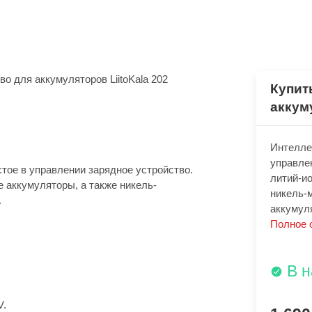
Купит
аккум
Интелле
управле
тое в управлении зарядное устройство.
литий-и
 аккумуляторы, а также никель-
никель-
.
аккумул
Полное 
В 
V.