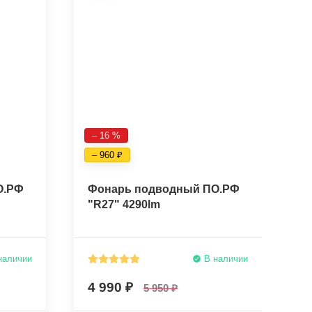
– 16 %
– 960
О.РФ
Фонарь подводный ПО.РФ
Ф
"R27" 4290lm
"
наличии
В наличии
4 990
7
5 950