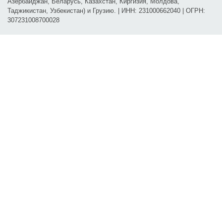
Азербайджан, Беларусь, Казахстан, Киргизия, Молдова,
Таджикистан, Узбекистан) и Грузию. | ИНН: 231000662040 | ОГРН:
307231008700028
Карта проезда