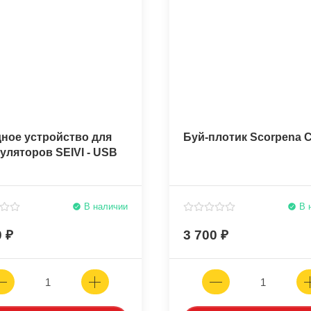
ное устройство для
Буй-плотик Scorpena C
уляторов SEIVI - USB
В наличии
В 
0
3 700