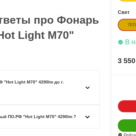
Свет
тветы про Фонарь
ТЕП
ot Light M70"
В 
3 55
"Hot Light M70" 4290lm до г.
ый ПО.РФ "Hot Light M70" 4290lm ?
Рейти