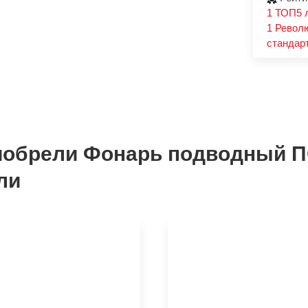
1
ТОП5 л
1
Револю
стандар
иобрели Фонарь подводный ПО
ли