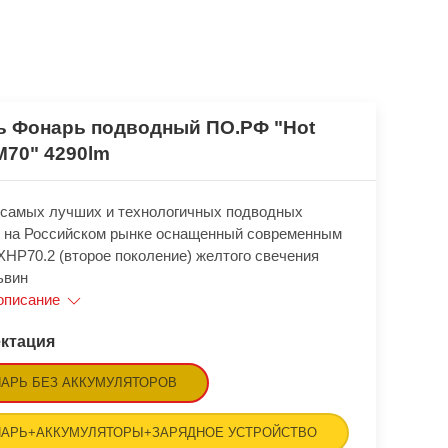
ь Фонарь подводный ПО.РФ "Hot
M70" 4290lm
 самых лучших и технологичных подводных
 на Российском рынке оснащенный современным
XHP70.2 (второе поколение) желтого свечения
ьвин
описание
ктация
АРЬ БЕЗ АККУМУЛЯТОРОВ
АРЬ+АККУМУЛЯТОРЫ+ЗАРЯДНОЕ УСТРОЙСТВО