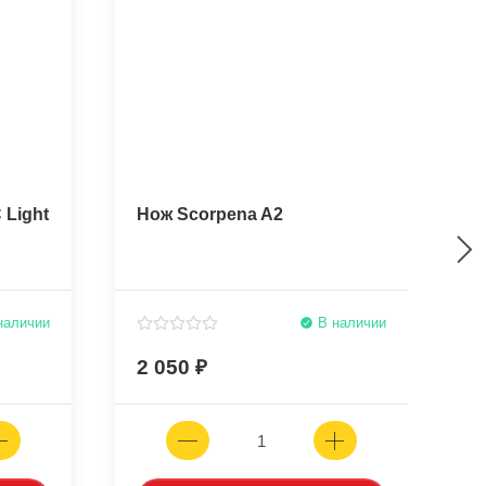
 Light
Нож Scorpena A2
К
о
наличии
В наличии
2 050